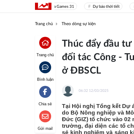
Sea Games 31
Dự báo thời tiết
Giá
Trang chủ
Theo dòng sự kiện
Thúc đẩy đầu tư
đối tác Công - T
Trang chủ
ở ĐBSCL
Bình luận
06:32 12/03/2025
Chia sẻ
Tại Hội nghị Tổng kết Dự 
do Bộ Nông nghiệp và Môi
Đức (GIZ) tổ chức vào 02 
trường, đại diện các tổ c
Gửi mail
sẻ kinh nghiệm và sáng k