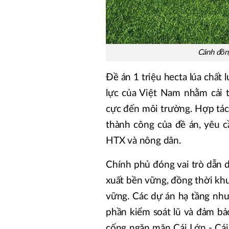
Cánh đồn
Đề án 1 triệu hecta lúa chất
lực của Việt Nam nhằm cải t
cực đến môi trường. Hợp tác 
thành công của đề án, yêu c
HTX và nông dân.
Chính phủ đóng vai trò dẫn dắ
xuất bền vững, đồng thời khu
vững. Các dự án hạ tầng nh
phần kiểm soát lũ và đảm bả
cống ngăn mặn Cái Lớn - Cái