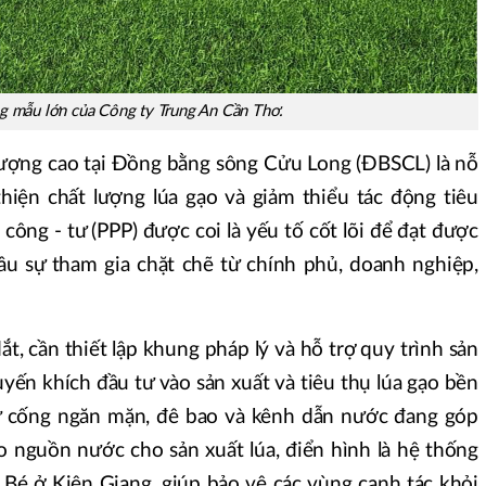
g mẫu lớn của Công ty Trung An Cần Thơ.
 lượng cao tại Đồng bằng sông Cửu Long (ĐBSCL) là nỗ
hiện chất lượng lúa gạo và giảm thiểu tác động tiêu
công - tư (PPP) được coi là yếu tố cốt lõi để đạt được
ầu sự tham gia chặt chẽ từ chính phủ, doanh nghiệp,
t, cần thiết lập khung pháp lý và hỗ trợ quy trình sản
yến khích đầu tư vào sản xuất và tiêu thụ lúa gạo bền
ư cống ngăn mặn, đê bao và kênh dẫn nước đang góp
o nguồn nước cho sản xuất lúa, điển hình là hệ thống
 Bé ở Kiên Giang, giúp bảo vệ các vùng canh tác khỏi