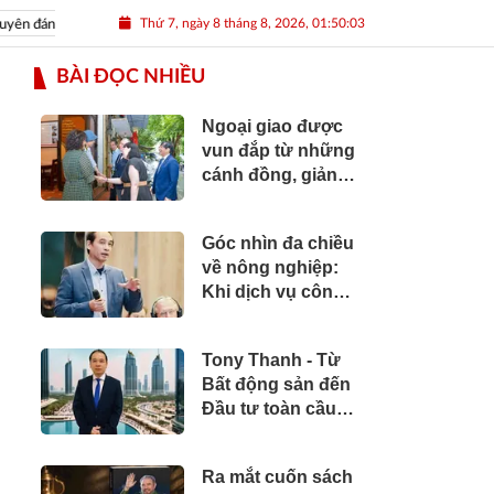
Thứ 7, ngày 8 tháng 8, 2026, 01:50:05
 đán Nhâm Dần 2022
Nguồn nhân lực Việt
BÀI ĐỌC NHIỀU
Ngoại giao được
vun đắp từ những
cánh đồng, giảng
đường và bản sắc
văn hóa
Góc nhìn đa chiều
về nông nghiệp:
Khi dịch vụ công
cần vươn tới
những cánh đồng
Tony Thanh - Từ
Bất động sản đến
Đầu tư toàn cầu:
Hành trình hơn hai
thập kỷ xây dựng
Ra mắt cuốn sách
giá trị của một