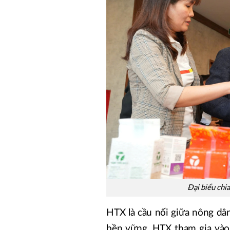
Đại biểu chia
HTX là cầu nối giữa nông dân
bền vững. HTX tham gia vào 