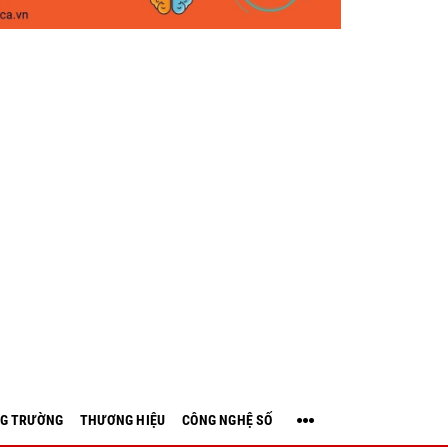
G TRƯỜNG
THƯƠNG HIỆU
CÔNG NGHỆ SỐ