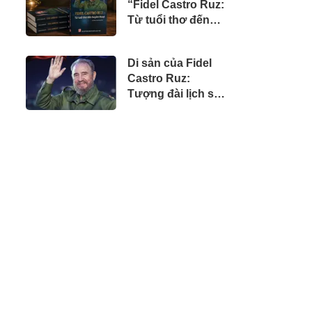
“Fidel Castro Ruz:
doanh nhân Việt
Từ tuổi thơ đến
tại Úc
huyền thoại”
Di sản của Fidel
Castro Ruz:
Tượng đài lịch sử,
tư tưởng nhân
văn và khát vọng
vĩnh hằng