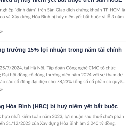
nghiệp "đình đám" trên Sàn Giao dịch chứng khoán TP HCM là
o và Xây dựng Hòa Bình bị hủy niêm yết bắt buộc vì lỗ 3 năm
024
g trưởng 15% lợi nhuận trong năm tài chính
 25/7/2024, tại Hà Nội, Tập đoàn Công nghệ CMC tổ chức
 Đại hội đồng cổ đông thường niên năm 2024 với sự tham dự
ảo các cổ đông đại diện cho 78,23% tổng số cổ phần có quyền
 của công ty. Toàn bộ các báo cáo và tờ trình đã được Đại hội
024
g thông qua với tỉ lệ nhất trí cao.
g Hòa Bình (HBC) bị huỷ niêm yết bắt buộc
 hợp nhất kiểm toán năm 2023, lợi nhuận sau thuế chưa phân
đến 31/12/2023 của Xây dựng Hòa Bình âm 3.240 tỷ đồng,