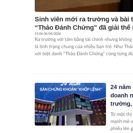
Sinh viên mới ra trường và bài t
“Thảo Đánh Chứng” đã giải thế
15:06 06/04/2026
Ra trường với tấm bằng tài chính nhưng không 
là tình trạng chung của nhiều bạn trẻ. Như Thả
với biệt danh “Thảo Đánh Chứng” cũng từng đứ
Nhưng thay vì chọn con đường an toàn, chị bư
khoán với gần như con số 0 về kinh nghiệm th
lỗ, học lại từ đầu và kiên trì theo đuổi, hành tr
những thành quả tài chính mà còn giúp chị đú
24 năm 
nghiệm thực tế để chia sẻ lại cho người đi sau.
doanh n
trường,
Từ một thị
mạnh mẽ về
phiếu lên 