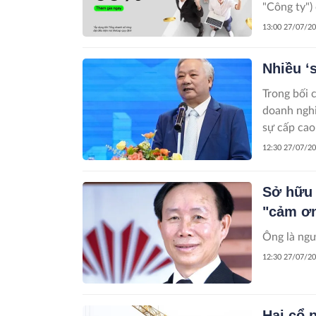
"Công ty")
13:00 27/07/2
Nhiều ‘
Trong bối 
doanh nghi
sự cấp cao
12:30 27/07/2
Sở hữu 
"cảm ơn
Ông là ngư
12:30 27/07/2
Hai cổ 