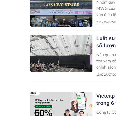
Nhóm quỹ l
MWG của C
vốn điều lệ
20:12 27/07/2
Luật sư
số lượn
Nêu quan đ
tòa xem xé
chính sách
13:00 27/07/2
Vietcap
trong 6
Công ty Cổ