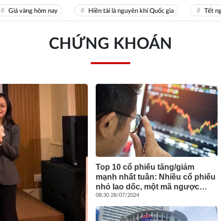
á vàng hôm nay
Hiền tài là nguyên khí Quốc gia
Tết nguyên
CHỨNG KHOÁN
Top 10 cổ phiếu tăng/giảm
mạnh nhất tuần: Nhiều cổ phiếu
nhỏ lao dốc, một mã ngược
dòng tăng gần 70% sau một
08:30 28/07/2024
tuần