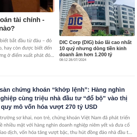
oán tài chính -
 nào?
biết bắt đầu từ đâu – đó
DIC Corp (DIG) báo lãi cao nhất
o, hay còn được biết đến
10 quý nhưng dòng tiền kinh
doanh âm hơn 1.200 tỷ
ng ở điểm xuất phát đó.
08:12 28/07/2024
ớc vào thị trường chứng
ực chiến. Chấp nhận thua
ình đó không chỉ mang lại
c kết được những kinh
sàn chứng khoán “khớp lệnh”: Hàng nghìn
ghiệp cùng triệu nhà đầu tư “đổ bộ” vào thị
 quy mô vốn hóa vượt 270 tỷ USD
 trường sơ khai, non trẻ, chứng khoán Việt Nam đã phát triển
 nhiều mặt với hàng nghìn doanh nghiệp niêm yết và đưa cổ
giao dịch, vốn hóa tăng vượt bậc, thu hút đồng đảo nhà đầu tư