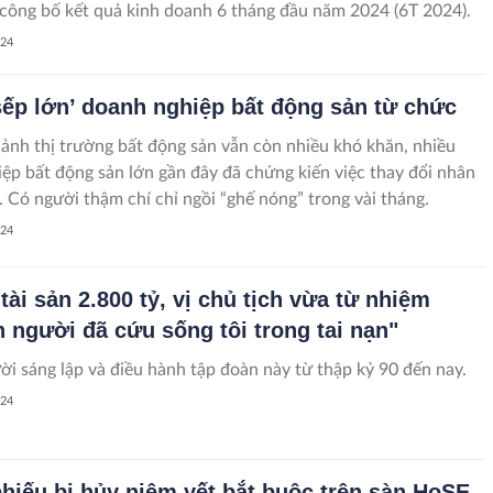
 công bố kết quả kinh doanh 6 tháng đầu năm 2024 (6T 2024).
024
sếp lớn’ doanh nghiệp bất động sản từ chức
cảnh thị trường bất động sản vẫn còn nhiều khó khăn, nhiều
ệp bất động sản lớn gần đây đã chứng kiến việc thay đổi nhân
. Có người thậm chí chỉ ngồi “ghế nóng” trong vài tháng.
024
tài sản 2.800 tỷ, vị chủ tịch vừa từ nhiệm
 người đã cứu sống tôi trong tai nạn"
ời sáng lập và điều hành tập đoàn này từ thập kỷ 90 đến nay.
024
phiếu bị hủy niêm yết bắt buộc trên sàn HoSE