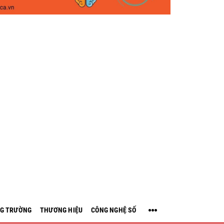
G TRƯỜNG
THƯƠNG HIỆU
CÔNG NGHỆ SỐ