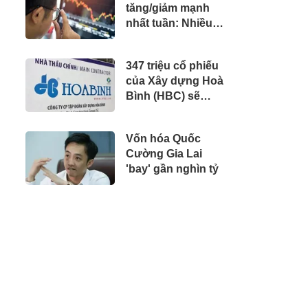
tăng/giảm mạnh
vào thị trường,
nhất tuần: Nhiều
quy mô vốn hóa
cổ phiếu nhỏ lao
vượt 270 tỷ USD
dốc, một mã
347 triệu cổ phiếu
ngược dòng tăng
của Xây dựng Hoà
gần 70% sau một
Bình (HBC) sẽ
tuần
chuyển sang sàn
giao dịch UPCoM
Vốn hóa Quốc
Cường Gia Lai
'bay' gần nghìn tỷ