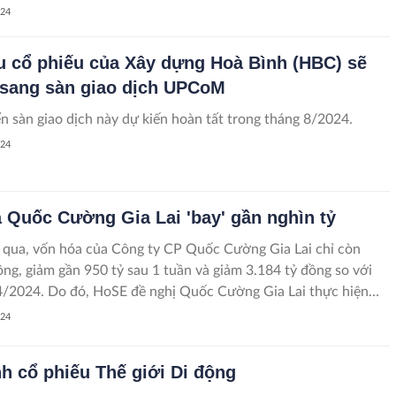
goài nước.
024
ệu cổ phiếu của Xây dựng Hoà Bình (HBC) sẽ
sang sàn giao dịch UPCoM
n sàn giao dịch này dự kiến hoàn tất trong tháng 8/2024.
024
 Quốc Cường Gia Lai 'bay' gần nghìn tỷ
 qua, vốn hóa của Công ty CP Quốc Cường Gia Lai chỉ còn
ồng, giảm gần 950 tỷ sau 1 tuần và giảm 3.184 tỷ đồng so với
4/2024. Do đó, HoSE đề nghị Quốc Cường Gia Lai thực hiện
ông tin theo quy định.
024
nh cổ phiếu Thế giới Di động