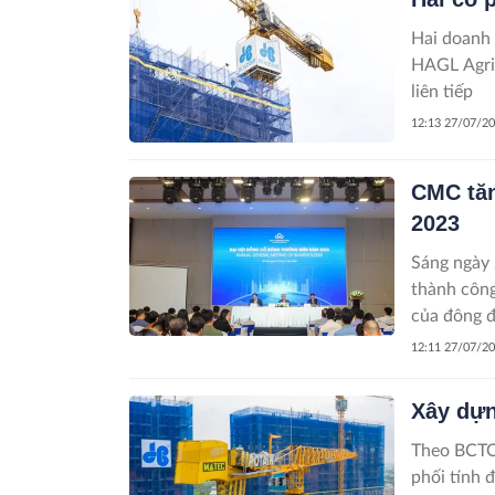
Hai doanh 
HAGL Agric
liên tiếp
12:13 27/07/2
CMC tăn
2023
Sáng ngày
thành công
của đông đ
biểu quyết
12:11 27/07/2
đồng cổ đôn
Xây dựn
Theo BCTC
phối tính 