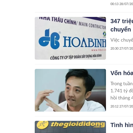
trong và n
00:13 28/07/2
347 tri
chuyển 
Việc chuyể
20:30 27/07/2
Vốn hóa
Trong tuần
1.741 tỷ đ
hồi tháng 
công bố th
20:12 27/07/2
Tình hì