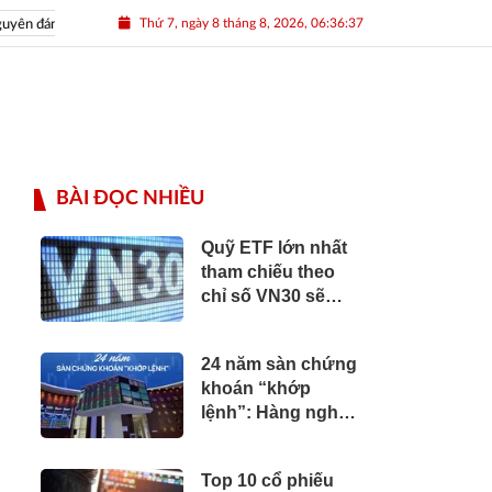
Thứ 7, ngày 8 tháng 8, 2026, 06:36:39
 đán Nhâm Dần 2022
Nguồn nhân lực Việt
BÀI ĐỌC NHIỀU
Quỹ ETF lớn nhất
tham chiếu theo
chỉ số VN30 sẽ
mua bán cổ phiếu
ra sao trong kỳ
24 năm sàn chứng
review tháng 1?
khoán “khớp
lệnh”: Hàng nghìn
doanh nghiệp
cùng triệu nhà
Top 10 cổ phiếu
đầu tư “đổ bộ”