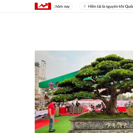
hời tiết
Giá vàng hôm nay
Hiền tài là nguyên khí Quốc gia