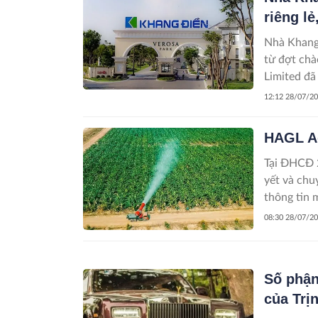
riêng lẻ
Nhà Khang
từ đợt chà
Limited đã
12:12 28/07/2
HAGL Ag
Tại ĐHCĐ 2
yết và chu
thông tin 
HOSE ngay 
08:30 28/07/2
Số phận
của Trị