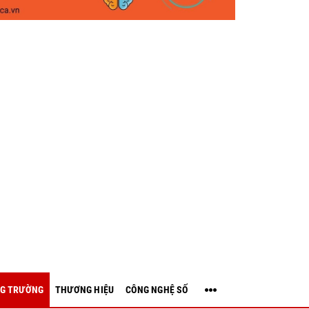
G TRƯỜNG
THƯƠNG HIỆU
CÔNG NGHỆ SỐ