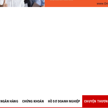
- NGÂN HÀNG
CHỨNG KHOÁN
HỒ SƠ DOANH NGHIỆP
CHUYỆN THƯƠN