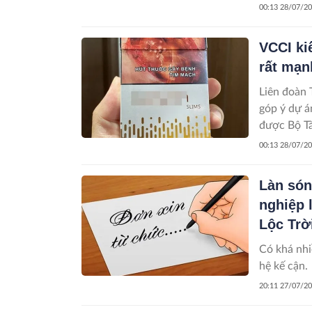
00:13 28/07/2
VCCI ki
rất mạn
Liên đoàn 
góp ý dự á
được Bộ Tà
00:13 28/07/2
Làn són
nghiệp 
Lộc Trờ
Có khá nhi
hệ kế cận.
20:11 27/07/2