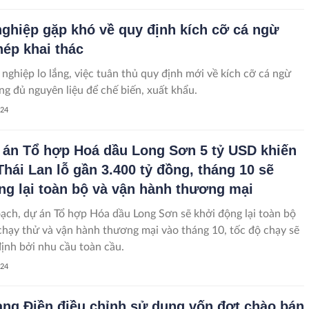
ong thời đại công nghệ số.
ghiệp gặp khó về quy định kích cỡ cá ngừ
ép khai thác
nghiệp lo lắng, việc tuân thủ quy định mới về kích cỡ cá ngừ
ng đủ nguyên liệu để chế biến, xuất khẩu.
024
 án Tổ hợp Hoá dầu Long Sơn 5 tỷ USD khiến
Thái Lan lỗ gần 3.400 tỷ đồng, tháng 10 sẽ
ng lại toàn bộ và vận hành thương mại
ạch, dự án Tổ hợp Hóa dầu Long Sơn sẽ khởi động lại toàn bộ
chạy thử và vận hành thương mại vào tháng 10, tốc độ chạy sẽ
ịnh bởi nhu cầu toàn cầu.
024
ng Điền điều chỉnh sử dụng vốn đợt chào bán