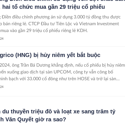
, hai tổ chức mua gần 29 triệu cổ phiếu
 Điền điều chỉnh phương án sử dụng 3.000 tỷ đồng thu được
o bán riêng lẻ. CTCP Đầu tư Tiên Lộc và Vietnam Investment
 mua vào gần 29 triệu cổ phiếu riêng lẻ KDH.
024
rico (HNG) bị hủy niêm yết bắt buộc
024, ông Trần Bá Dương khẳng định, nếu cổ phiếu bị hủy niêm
yển xuống giao dịch tại sàn UPCOM, công ty vẫn công bố
minh bạch với 33.000 cổ đông như trên HOSE và trở lại sàn
khi đủ điều kiện.
024
 du thuyền triệu đô và loạt xe sang trăm tỷ
nh Văn Quyết giờ ra sao?