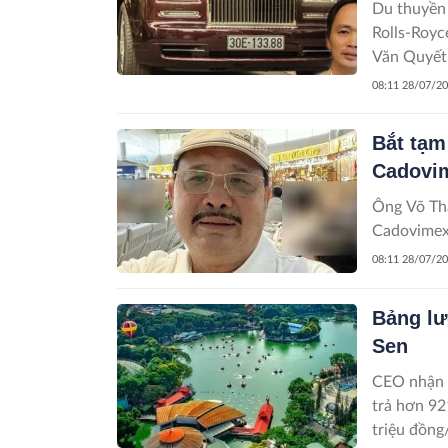
Du thuyền 
Rolls-Royc
Văn Quyết 
08:11 28/07/2
Bắt tạm
Cadovim
Ông Võ Thà
Cadovimex,
08:11 28/07/2
Bảng lư
Sen
CEO nhận m
trả hơn 92
triệu đồng