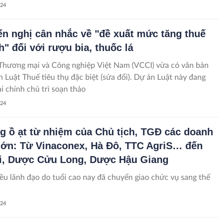
024
ến nghị cân nhắc về "đề xuất mức tăng thuế
h" đối với rượu bia, thuốc lá
Thương mại và Công nghiệp Việt Nam (VCCI) vừa có văn bản
n Luật Thuế tiêu thụ đặc biệt (sửa đổi). Dự án Luật này đang
i chính chủ trì soạn thảo
024
g ồ ạt từ nhiệm của Chủ tịch, TGĐ các doanh
lớn: Từ Vinaconex, Hà Đô, TTC AgriS… đến
i, Dược Cửu Long, Dược Hậu Giang
ều lãnh đạo do tuổi cao nay đã chuyển giao chức vụ sang thế
024