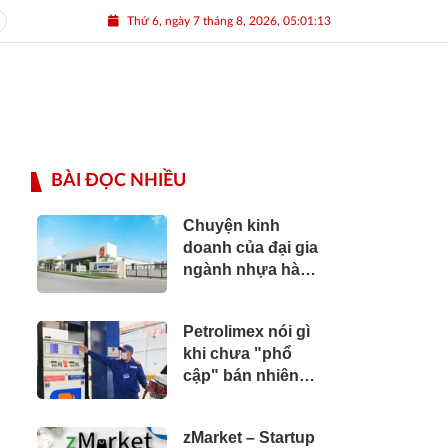
Thứ 6, ngày 7 tháng 8, 2026, 05:01:14
BÀI ĐỌC NHIỀU
Chuyện kinh
doanh của đại gia
ngành nhựa hàng
đầu Việt Nam: Ông
Trần Duy Hy còn
Petrolimex nói gì
lại gì sau khi bán
khi chưa "phổ
70% cổ phần
cập" bán nhiên
nhựa Duy Tân cho
liệu Euro 5?
SCG?
zMarket – Startup