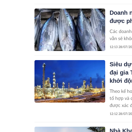
mạnh mẽ tr
Doanh n
được ph
Các doanh 
vằn sẽ khô
12:13 28/07/2
Siêu dự
đại gia 
khởi độ
Theo kế ho
tổ hợp và 
được xác đ
12:12 28/07/2
Nhà Kha