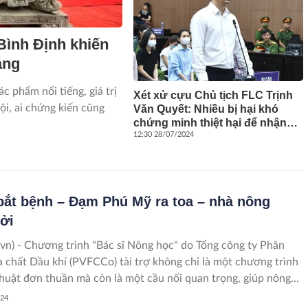
Bình Định khiến
áng
c phẩm nổi tiếng, giá trị
Xét xử cựu Chủ tịch FLC Trịnh
ội, ai chứng kiến cũng
Văn Quyết: Nhiều bị hại khó
chứng minh thiệt hại để nhận
bồi thường
12:30 28/07/2024
 bắt bệnh – Đạm Phú Mỹ ra toa – nhà nông
ởi
vn) - Chương trình "Bác sĩ Nông học" do Tổng công ty Phân
 chất Dầu khí (PVFCCo) tài trợ không chỉ là một chương trình
thuật đơn thuần mà còn là một cầu nối quan trọng, giúp nông
am nâng cao kiến thức, thay đổi tư duy sản xuất và vươn lên
024