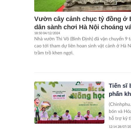
Vườn cây cảnh chục tỷ đồng ở 
dân sành chơi Hà Nội choáng v
18:50 04/12/2024
Nhà vườn Thi Võ (Bình Định) đã vận chuyển 9 tá
cao tới tham dự liên hoan sinh vật cảnh ở Hà N
trầm trồ khen ngợi.
Tiến sĩ
phấn kh
(Chinhphu.
bón và Hóa
hỗ trợ kỹ 
dân Việt N
12:14 28/07/2