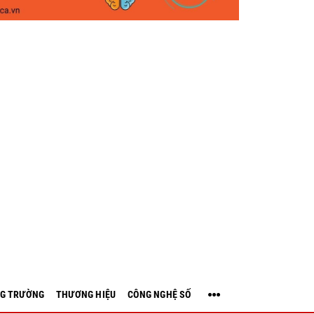
G TRƯỜNG
THƯƠNG HIỆU
CÔNG NGHỆ SỐ