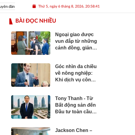
Thứ 5, ngày 6 tháng 8, 2026, 20:58:43
 đán Nhâm Dần 2022
Nguồn nhân lực Việt
BÀI ĐỌC NHIỀU
Ngoại giao được
vun đắp từ những
cánh đồng, giảng
đường và bản sắc
văn hóa
Góc nhìn đa chiều
về nông nghiệp:
Khi dịch vụ công
cần vươn tới
những cánh đồng
Tony Thanh - Từ
Bất động sản đến
Đầu tư toàn cầu:
Hành trình hơn hai
thập kỷ xây dựng
Jackson Chen –
giá trị của một