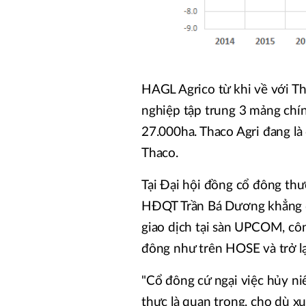
HAGL Agrico từ khi về với T
nghiệp tập trung 3 mảng chính
27.000ha. Thaco Agri đang l
Thaco.
Tại Đại hội đồng cổ đông thư
HĐQT Trần Bá Dương khẳng đ
giao dịch tại sàn UPCOM, cô
đông như trên HOSE và trở lạ
"Cổ đông cứ ngại việc hủy niê
thực là quan trọng, cho dù x