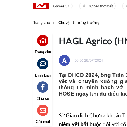
Sea Games 31
Dự báo thời tiết
Gi
Trang chủ
Chuyện thương trường
HAGL Agrico (HN
Trang chủ
08:30 28/07/2024
Tại ĐHCĐ 2024, ông Trần 
Bình luận
yết và chuyển xuống gi
thông tin minh bạch với
HOSE ngay khi đủ điều ki
Chia sẻ
Sở Giao dịch Chứng khoán T
Gửi mail
niêm yết bắt buộc
đối với c