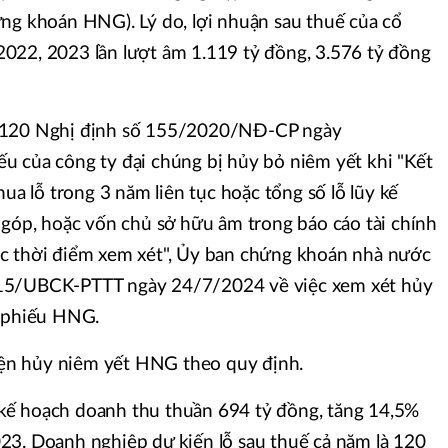
ng khoán HNG). Lý do, lợi nhuận sau thuế của cổ
022, 2023 lần lượt âm 1.119 tỷ đồng, 3.576 tỷ đồng
 120 Nghị định số 155/2020/NĐ-CP ngày
u của công ty đại chúng bị hủy bỏ niêm yết khi "Kết
hua lỗ trong 3 năm liên tục hoặc tổng số lỗ lũy kế
 góp, hoặc vốn chủ sở hữu âm trong báo cáo tài chính
c thời điểm xem xét", Ủy ban chứng khoán nhà nước
15/UBCK-PTTT ngày 24/7/2024 về việc xem xét hủy
ổ phiếu HNG.
n hủy niêm yết HNG theo quy định.
ế hoạch doanh thu thuần 694 tỷ đồng, tăng 14,5%
23. Doanh nghiệp dự kiến lỗ sau thuế cả năm là 120