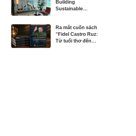
Building
doanh nhân Việt
Sustainable
tại Úc
Projects with
Modern
Ra mắt cuốn sách
Construction
“Fidel Castro Ruz:
Materials and
Từ tuổi thơ đến
Innovative
huyền thoại”
Container
Solutions