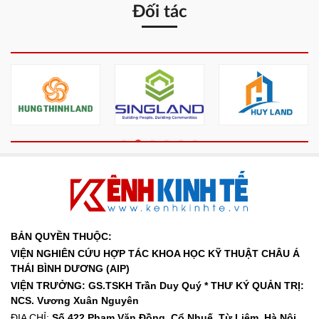
Đối tác
BẢN QUYỀN THUỘC:
VIỆN NGHIÊN CỨU HỢP TÁC KHOA HỌC KỸ THUẬT CHÂU Á
THÁI BÌNH DƯƠNG (AIP)
VIỆN TRƯỞNG: GS.TSKH Trần Duy Quý *
THƯ KÝ QUẢN TRỊ:
NCS. Vương Xuân Nguyên
ĐỊA CHỈ:
Số 422 Phạm Văn Đồng, Cổ Nhuế, Từ Liêm, Hà Nội