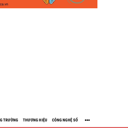
G TRƯỜNG
THƯƠNG HIỆU
CÔNG NGHỆ SỐ