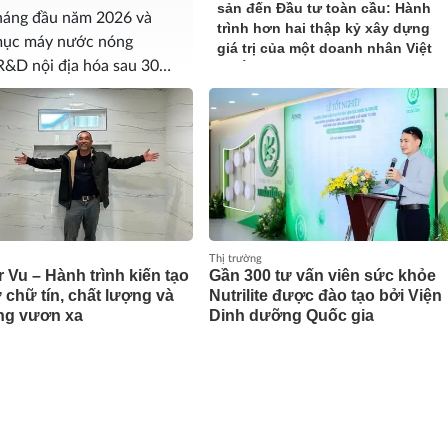
sản đến Đầu tư toàn cầu: Hành
tháng đầu năm 2026 và
trình hơn hai thập kỷ xây dựng
mục máy nước nóng
giá trị của một doanh nhân Việt
R&D nội địa hóa sau 30
tại Úc
study đáng phân tích trong
Jackson Chen – Building
Sustainable Projects with
Modern Construction Materials
and Innovative Container
Solutions
Kevin Trần: Không xây dựng
hình tượng, anh chọn xây dựng
Thị trường
 Vu – Hành trình kiến tạo
Gần 300 tư vấn viên sức khỏe
giá trị của một con người
từ chữ tín, chất lượng và
Nutrilite được đào tạo bởi Viện
ng vươn xa
Dinh dưỡng Quốc gia
Minh Triệu Watch - Địa chỉ
thu mua đồng hồ cũ uy tín, định
giá cao
DASSHU trao tặng Z1000
GOLD, đồng hành cùng nông