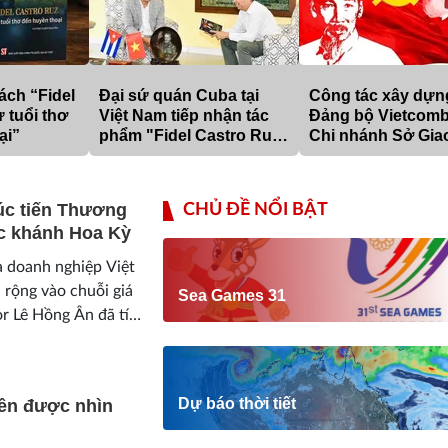
ách “Fidel
Đại sứ quán Cuba tại
Công tác xây dựn
 tuổi thơ
Việt Nam tiếp nhận tác
Đảng bộ Vietcom
ại”
phẩm "Fidel Castro Ruz -
Chi nhánh Sở Gia
Cuba trong trái tim
trong sạch, vững
người Việt"
gắn với phòng, c
tham nhũng, tiêu 
úc tiến Thương
CHỦ ĐỀ NỔI BẬT
“tự diễn biến”, “t
c khánh Hoa Kỳ
chuyển hóa” tron
nguyên phát triển
a doanh nghiệp Việt
 rộng vào chuỗi giá
Sea Games 31
or Lê Hồng Ân đã tích
chương trình...
Dự báo thời tiết
nên được nhìn