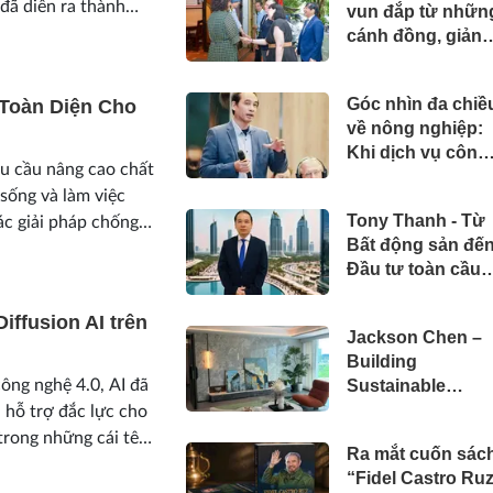
đã diễn ra thành
vun đắp từ nhữn
 Văn phòng Tham tán
cánh đồng, giảng
đường và bản sắ
văn hóa
Góc nhìn đa chiề
 Toàn Diện Cho
về nông nghiệp:
Khi dịch vụ công
hu cầu nâng cao chất
cần vươn tới
sống và làm việc
những cánh đồn
Tony Thanh - Từ
ác giải pháp chống
Bất động sản đế
g chỉ đóng vai trò...
Đầu tư toàn cầu:
Hành trình hơn h
thập kỷ xây dựng
iffusion AI trên
Jackson Chen –
giá trị của một
Building
doanh nhân Việt
ông nghệ 4.0, AI đã
Sustainable
tại Úc
Projects with
 hỗ trợ đắc lực cho
Modern
trong những cái tên
Ra mắt cuốn sác
Construction
nay...
“Fidel Castro Ruz
Materials and