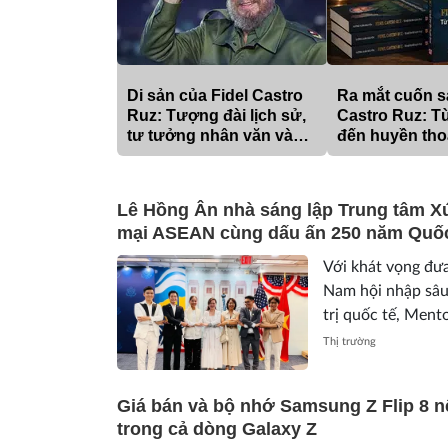
Di sản của Fidel Castro
Ra mắt cuốn s
Ruz: Tượng đài lịch sử,
Castro Ruz: Từ
tư tưởng nhân văn và
đến huyền tho
khát vọng vĩnh hằng
Lê Hồng Ân nhà sáng lập Trung tâm X
mại ASEAN cùng dấu ấn 250 năm Quố
Với khát vọng đư
Nam hội nhập sâu
trị quốc tế, Ment
cực tham gia các 
Thị trường
Giá bán và bộ nhớ Samsung Z Flip 8 
trong cả dòng Galaxy Z