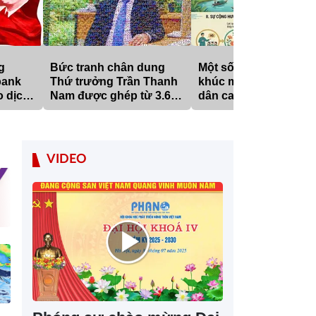
g
Bức tranh chân dung
Một số đặc trưng của
bank
Thứ trưởng Trần Thanh
khúc mang âm hưởn
o dịch
Nam được ghép từ 3.600
dân ca Nam Bộ
 mạnh,
tấm ảnh nhỏ
hống
cực,
ự
VIDEO
g kỷ
 mới