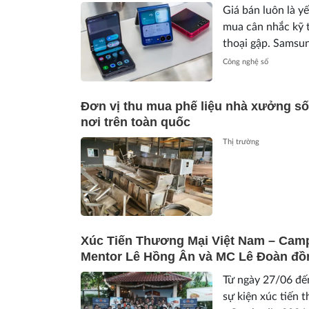
Giá bán luôn là y
mua cân nhắc kỹ 
thoại gập. Samsun
vọng có nhiều cải 
Công nghệ số
Đơn vị thu mua phế liệu nhà xưởng số
nơi trên toàn quốc
Thị trường
Xúc Tiến Thương Mại Việt Nam – Cam
Mentor Lê Hồng Ân và MC Lê Đoàn đồ
Từ ngày 27/06 đế
sự kiện xúc tiến