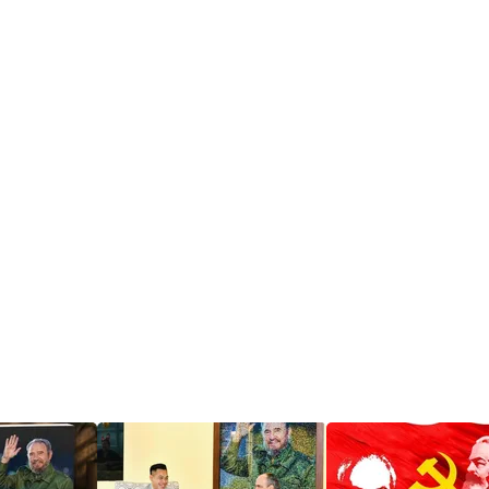
dân vùng cao Sơn La phát triển
trồng trọt bền vững
JD với mô hình bán hàng
online không cần kho bãi –
Tương lai của thương mại điện
tử