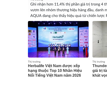
Ghi nhận hơn 11,4% thị phần giá trị trong 4 
vươn lên nhóm thương hiệu hàng đầu, danh 
AQUA đang cho thấy hiệu quả từ chiến lược 
năm hiện diện tại Việt Nam. Đây là một case 
ngành điện gia dụng.
Thị trường
Thị trường
Herbalife Việt Nam được xếp
Thunder
hạng thuộc Top 10 Nhãn Hiệu
giá trị 
Nổi Tiếng Việt Nam năm 2026
khát vọ