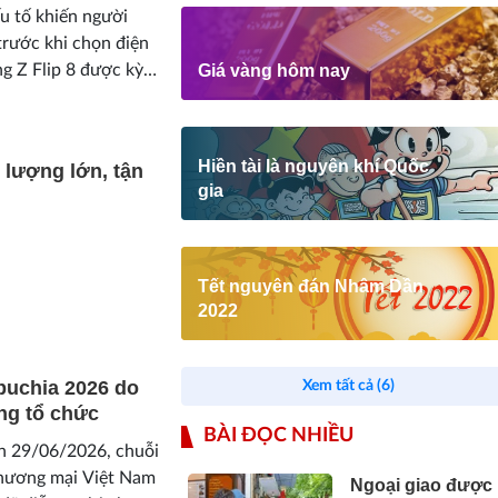
ếu tố khiến người
trước khi chọn điện
g Z Flip 8 được kỳ
Giá vàng hôm nay
tiến về...
Hiền tài là nguyên khí Quốc
 lượng lớn, tận
gia
Tết nguyên đán Nhâm Dần
2022
puchia 2026 do
Xem tất cả (6)
ng tổ chức
BÀI ĐỌC NHIỀU
n 29/06/2026, chuỗi
 thương mại Việt Nam
Ngoại giao được