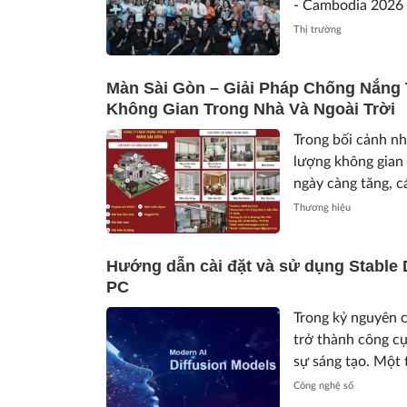
- Cambodia 2026 
công tốt đẹp tại
Thị trường
Thương...
Màn Sài Gòn – Giải Pháp Chống Nắng
Không Gian Trong Nhà Và Ngoài Trời
Trong bối cảnh n
lượng không gian 
ngày càng tăng, c
nắng hiện đại khôn
Thương hiệu
Hướng dẫn cài đặt và sử dụng Stable D
PC
Trong kỷ nguyên c
trở thành công cụ
sự sáng tạo. Một 
nổi bật nhất hiện 
Công nghệ số