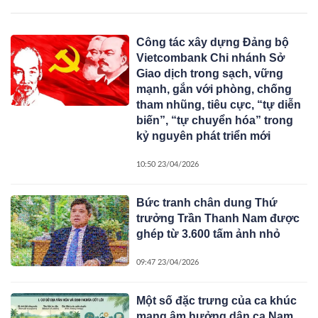
Công tác xây dựng Đảng bộ
Vietcombank Chi nhánh Sở
Giao dịch trong sạch, vững
mạnh, gắn với phòng, chống
tham nhũng, tiêu cực, “tự diễn
biến”, “tự chuyển hóa” trong
kỷ nguyên phát triển mới
10:50 23/04/2026
Bức tranh chân dung Thứ
trưởng Trần Thanh Nam được
ghép từ 3.600 tấm ảnh nhỏ
09:47 23/04/2026
Một số đặc trưng của ca khúc
mang âm hưởng dân ca Nam