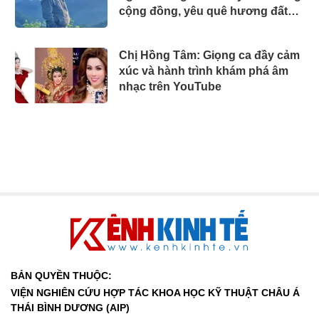
cộng đồng, yêu quê hương đất
nước
​​​​​​​Chị Hồng Tâm: Giọng ca đầy cảm
xúc và hành trình khám phá âm
nhạc trên YouTube
BẢN QUYỀN THUỘC:
VIỆN NGHIÊN CỨU HỢP TÁC KHOA HỌC KỸ THUẬT CHÂU Á
THÁI BÌNH DƯƠNG (AIP)