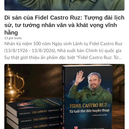
Di sản của Fidel Castro Ruz: Tượng đài lịch
sử, tư tưởng nhân văn và khát vọng vĩnh
hằng
13 giờ trước
Nhân kỷ niệm 100 năm Ngày sinh Lãnh tụ Fidel Castro Ruz
(13/8/1926 - 13/8/2026), Nhà xuất bản Chính trị quốc gia
Sự thật giới thiệu ấn phẩm đặc biệt "Fidel Castro Ruz: Từ
tuổi thơ đến huyền thoại" của Nhà báo Vương Xuân
Nguyên. Tác phẩm này đã hệ thống tư liệu lịch sử xác đáng
và giá trị di sản toàn diện về cuộc đời, sự nghiệp của Fidel
Castro.