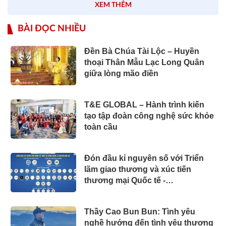
XEM THÊM
BÀI ĐỌC NHIỀU
Đền Bà Chúa Tài Lộc – Huyền
thoại Thân Mẫu Lạc Long Quân
giữa lòng mão điền
T&E GLOBAL – Hành trình kiến
tạo tập đoàn công nghệ sức khỏe
toàn cầu
Đón đầu kỉ nguyên số với Triển
lãm giao thương và xúc tiến
thương mại Quốc tế -
VIET*OFFICE tại Capella Parkview
(TP. HCM)
Thầy Cao Bun Bun: Tình yêu
nghề hướng đến tình yêu thương