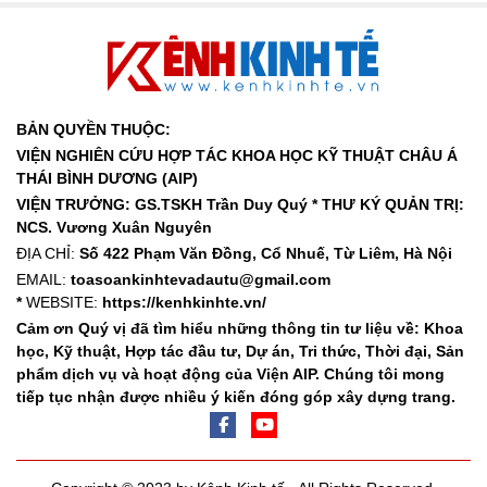
BẢN QUYỀN THUỘC:
VIỆN NGHIÊN CỨU HỢP TÁC KHOA HỌC KỸ THUẬT CHÂU Á
THÁI BÌNH DƯƠNG (AIP)
VIỆN TRƯỞNG: GS.TSKH Trần Duy Quý *
THƯ KÝ QUẢN TRỊ:
NCS. Vương Xuân Nguyên
ĐỊA CHỈ:
Số 422 Phạm Văn Đồng, Cổ Nhuế, Từ Liêm, Hà Nội
EMAIL:
toasoankinhtevadautu@gmail.com
*
WEBSITE:
https://kenhkinhte.vn/
Cảm ơn Quý vị đã tìm hiểu những thông tin tư liệu về: Khoa
học, Kỹ thuật, Hợp tác đầu tư, Dự án, Tri thức, Thời đại, Sản
phẩm dịch vụ và hoạt động của Viện AIP. Chúng tôi mong
tiếp tục nhận được nhiều ý kiến đóng góp xây dựng trang.