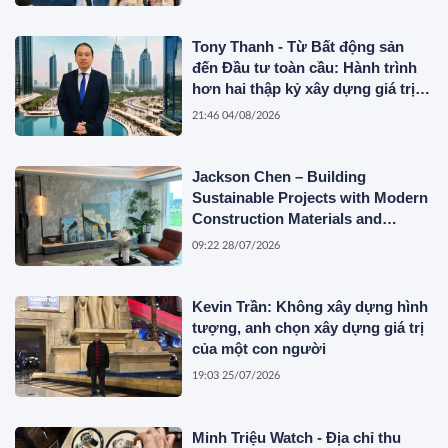
Tony Thanh - Từ Bất động sản
đến Đầu tư toàn cầu: Hành trình
hơn hai thập kỷ xây dựng giá trị
của một doanh nhân Việt tại Úc
21:46 04/08/2026
Jackson Chen – Building
Sustainable Projects with Modern
Construction Materials and
Innovative Container Solutions
09:22 28/07/2026
Kevin Trần: Không xây dựng hình
tượng, anh chọn xây dựng giá trị
của một con người
19:03 25/07/2026
Minh Triệu Watch - Địa chỉ thu