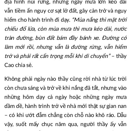
địa hình núi rừng, những ngày mưa lớn kéo dài
vẫn tiềm ẩn nguy cơ sạt lở đất, gây cản trở và nguy
hiểm cho hành trình đi dạy.
“Mùa nắng thì mặt trời
chiếu đổ lửa, còn mùa mưa thì mưa kéo dài, nước
tràn đường, bùn đất bám đầy bánh xe. Đường có
làm mới rồi, nhưng vẫn là đường rừng, vẫn hiểm
trở và phải rất cẩn trọng mỗi khi di chuyển”
– thầy
Cao chia sẻ.
Không phải ngày nào thầy cũng rời nhà từ lúc trời
còn chưa sáng và trở về khi nắng đã tắt, nhưng vào
những hôm dạy cả ngày hoặc những ngày mưa
dầm dề, hành trình trở về nhà mới thật sự gian nan
– có khi ướt đẫm chẳng còn chỗ nào khô ráo. Dẫu
vậy, suốt mấy chục năm qua, người thầy ấy vẫn