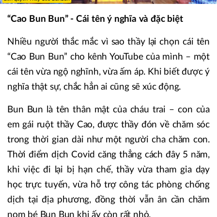
“Cao Bun Bun” - Cái tên ý nghĩa và đặc biệt
Nhiều người thắc mắc vì sao thầy lại chọn cái tên
“Cao Bun Bun” cho kênh YouTube của mình – một
cái tên vừa ngộ nghĩnh, vừa ấm áp. Khi biết được ý
nghĩa thật sự, chắc hẳn ai cũng sẽ xúc động.
Bun Bun là tên thân mật của cháu trai – con của
em gái ruột thầy Cao, được thầy đón về chăm sóc
trong thời gian dài như một người cha chăm con.
Thời điểm dịch Covid căng thẳng cách đây 5 năm,
khi việc đi lại bị hạn chế, thầy vừa tham gia dạy
học trực tuyến, vừa hỗ trợ công tác phòng chống
dịch tại địa phương, đồng thời vẫn ân cần chăm
nom bé Bun Bun khi ấy còn rất nhỏ.