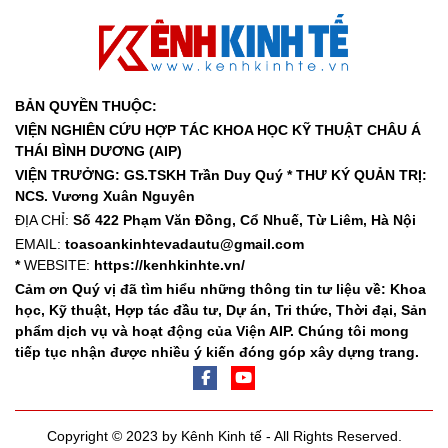
BẢN QUYỀN THUỘC:
VIỆN NGHIÊN CỨU HỢP TÁC KHOA HỌC KỸ THUẬT CHÂU Á
THÁI BÌNH DƯƠNG (AIP)
VIỆN TRƯỞNG: GS.TSKH Trần Duy Quý *
THƯ KÝ QUẢN TRỊ:
NCS. Vương Xuân Nguyên
ĐỊA CHỈ:
Số 422 Phạm Văn Đồng, Cổ Nhuế, Từ Liêm, Hà Nội
EMAIL:
toasoankinhtevadautu@gmail.com
*
WEBSITE:
https://kenhkinhte.vn/
Cảm ơn Quý vị đã tìm hiểu những thông tin tư liệu về: Khoa
học, Kỹ thuật, Hợp tác đầu tư, Dự án, Tri thức, Thời đại, Sản
phẩm dịch vụ và hoạt động của Viện AIP. Chúng tôi mong
tiếp tục nhận được nhiều ý kiến đóng góp xây dựng trang.
Copyright © 2023 by Kênh Kinh tế - All Rights Reserved.