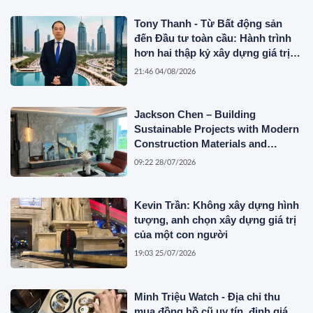
Tony Thanh - Từ Bất động sản
đến Đầu tư toàn cầu: Hành trình
hơn hai thập kỷ xây dựng giá trị
của một doanh nhân Việt tại Úc
21:46 04/08/2026
Jackson Chen – Building
Sustainable Projects with Modern
Construction Materials and
Innovative Container Solutions
09:22 28/07/2026
Kevin Trần: Không xây dựng hình
tượng, anh chọn xây dựng giá trị
của một con người
19:03 25/07/2026
Minh Triệu Watch - Địa chỉ thu
mua đồng hồ cũ uy tín, định giá