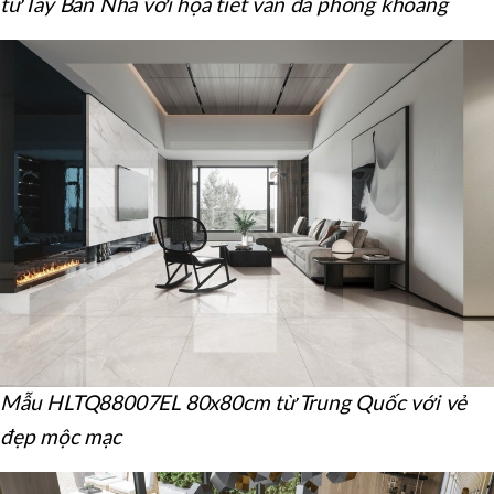
từ Tây Ban Nha với họa tiết vân đá phóng khoáng
Mẫu HLTQ88007EL 80x80cm từ Trung Quốc với vẻ
đẹp mộc mạc