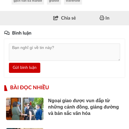
gạch vân đá marble
granite
travertine
Chia sẻ
In
Bình luận
Gửi bình luận
BÀI ĐỌC NHIỀU
Ngoại giao được vun đắp từ
những cánh đồng, giảng đường
và bản sắc văn hóa