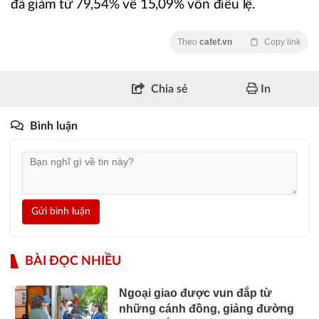
đã giảm từ 79,54% về 15,09% vốn điều lệ.
Theo
cafef.vn
Copy link
Chia sẻ
In
Bình luận
Gửi bình luận
BÀI ĐỌC NHIỀU
Ngoại giao được vun đắp từ
những cánh đồng, giảng đường