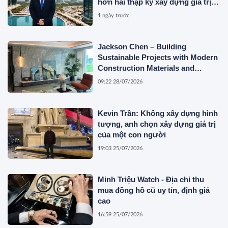
hơn hai thập kỷ xây dựng giá trị
của một doanh nhân Việt tại Úc
1 ngày trước
Jackson Chen – Building
Sustainable Projects with Modern
Construction Materials and
Innovative Container Solutions
09:22 28/07/2026
Kevin Trần: Không xây dựng hình
tượng, anh chọn xây dựng giá trị
của một con người
19:03 25/07/2026
Minh Triệu Watch - Địa chỉ thu
mua đồng hồ cũ uy tín, định giá
cao
16:59 25/07/2026