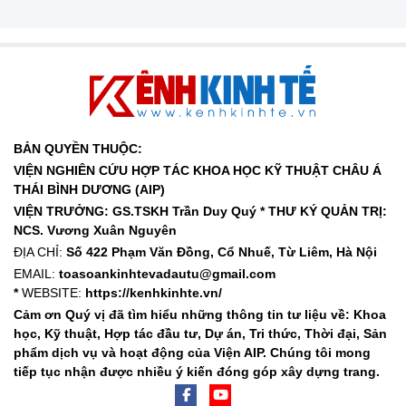
BẢN QUYỀN THUỘC:
VIỆN NGHIÊN CỨU HỢP TÁC KHOA HỌC KỸ THUẬT CHÂU Á
THÁI BÌNH DƯƠNG (AIP)
VIỆN TRƯỞNG: GS.TSKH Trần Duy Quý *
THƯ KÝ QUẢN TRỊ:
NCS. Vương Xuân Nguyên
ĐỊA CHỈ:
Số 422 Phạm Văn Đồng, Cổ Nhuế, Từ Liêm, Hà Nội
EMAIL:
toasoankinhtevadautu@gmail.com
*
WEBSITE:
https://kenhkinhte.vn/
Cảm ơn Quý vị đã tìm hiểu những thông tin tư liệu về: Khoa
học, Kỹ thuật, Hợp tác đầu tư, Dự án, Tri thức, Thời đại, Sản
phẩm dịch vụ và hoạt động của Viện AIP. Chúng tôi mong
tiếp tục nhận được nhiều ý kiến đóng góp xây dựng trang.