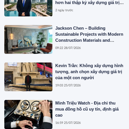
hơn hai thập kỷ xây dựng giá trị
của một doanh nhân Việt tại Úc
2 ngày trước
Jackson Chen – Building
Sustainable Projects with Modern
Construction Materials and
Innovative Container Solutions
09:22 28/07/2026
Kevin Trần: Không xây dựng hình
tượng, anh chọn xây dựng giá trị
của một con người
19:03 25/07/2026
Minh Triệu Watch - Địa chỉ thu
mua đồng hồ cũ uy tín, định giá
cao
16:59 25/07/2026