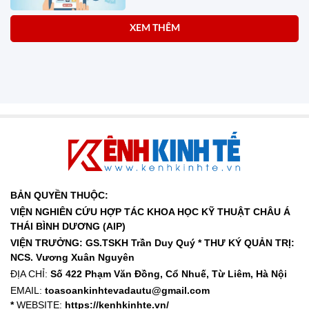
Herbalife Việt Nam được xếp
hạng thuộc Top 10 Nhãn Hiệu Nổi
Tiếng Việt Nam năm 2026
14:46 20/07/2026
Thunder Vu – Hành trình kiến tạo
giá trị từ chữ tín, chất lượng và
khát vọng vươn xa
16:13 15/07/2026
Lê Hồng Ân nhà sáng lập Trung
tâm Xúc tiến Thương mại ASEAN
cùng dấu ấn 250 năm Quốc khánh
Hoa Kỳ
20:58 09/07/2026
Giá bán và bộ nhớ Samsung Z