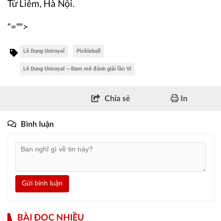
Từ Liêm, Hà Nội.
"="">
Lê Dung Uniroyal
Pickleball
Lê Dung Uniroyal – Đam mê đánh giải lần VI
Chia sẻ
In
Bình luận
Gửi bình luận
BÀI ĐỌC NHIỀU