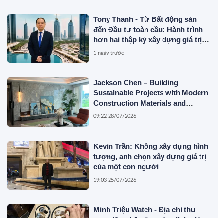
Tony Thanh - Từ Bất động sản
đến Đầu tư toàn cầu: Hành trình
hơn hai thập kỷ xây dựng giá trị
của một doanh nhân Việt tại Úc
1 ngày trước
Jackson Chen – Building
Sustainable Projects with Modern
Construction Materials and
Innovative Container Solutions
09:22 28/07/2026
Kevin Trần: Không xây dựng hình
tượng, anh chọn xây dựng giá trị
của một con người
19:03 25/07/2026
Minh Triệu Watch - Địa chỉ thu