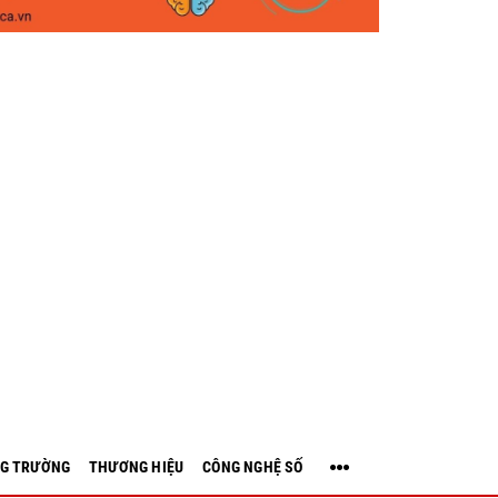
G TRƯỜNG
THƯƠNG HIỆU
CÔNG NGHỆ SỐ