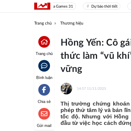
Sea Games 31
Dự báo thời tiết
Giá 
Trang chủ
Thương hiệu
Hồng Yến: Cô gái
thức làm “vũ khí
Trang chủ
vững
Bình luận
14:57 11/11/2025
Chia sẻ
Thị trường chứng khoán 
phép thử tâm lý và bản lĩ
tốc độ. Nhưng với Hồng Y
đầu từ việc học cách đứn
Gửi mail