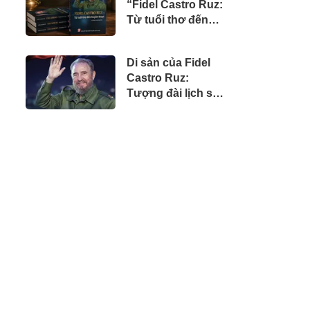
“Fidel Castro Ruz:
doanh nhân Việt
Từ tuổi thơ đến
tại Úc
huyền thoại”
Di sản của Fidel
Castro Ruz:
Tượng đài lịch sử,
tư tưởng nhân
văn và khát vọng
vĩnh hằng