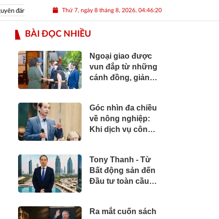
Thứ 7, ngày 8 tháng 8, 2026, 04:46:21
đán Nhâm Dần 2022
Nguồn nhân lực Việt
BÀI ĐỌC NHIỀU
Ngoại giao được
vun đắp từ những
cánh đồng, giảng
đường và bản sắc
văn hóa
Góc nhìn đa chiều
về nông nghiệp:
Khi dịch vụ công
cần vươn tới
những cánh đồng
Tony Thanh - Từ
Bất động sản đến
Đầu tư toàn cầu:
Hành trình hơn hai
thập kỷ xây dựng
Ra mắt cuốn sách
giá trị của một