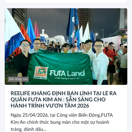
Bất động sản
REELIFE KHẲNG ĐỊNH BẢN LĨNH TẠI LỄ RA
QUÂN FUTA KIM AN : SẴN SÀNG CHO
HÀNH TRÌNH VƯƠN TẦM 2026
Ngày 25/04/2026, tại Công viên Biển Đông,FUTA
Kim An chính thức bung màn cho một sự hoành
tráng, đánh dấu...