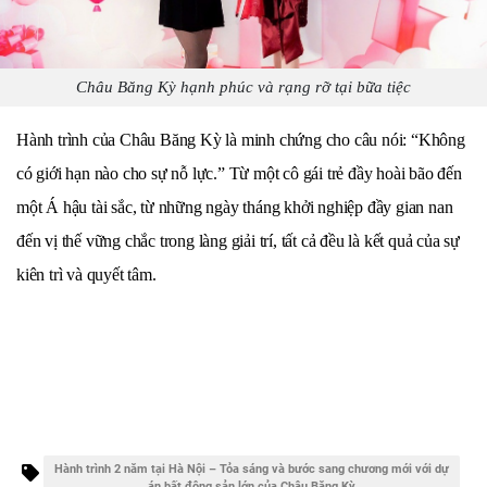
Châu Băng Kỳ hạnh phúc và rạng rỡ tại bữa tiệc
Hành trình của Châu Băng Kỳ là minh chứng cho câu nói: “Không
có giới hạn nào cho sự nỗ lực.” Từ một cô gái trẻ đầy hoài bão đến
một Á hậu tài sắc, từ những ngày tháng khởi nghiệp đầy gian nan
đến vị thế vững chắc trong làng giải trí, tất cả đều là kết quả của sự
kiên trì và quyết tâm.
Hành trình 2 năm tại Hà Nội – Tỏa sáng và bước sang chương mới với dự
án bất động sản lớn của Châu Băng Kỳ