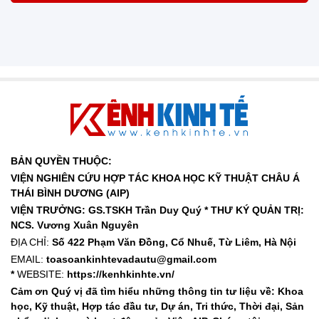
BẢN QUYỀN THUỘC:
VIỆN NGHIÊN CỨU HỢP TÁC KHOA HỌC KỸ THUẬT CHÂU Á
THÁI BÌNH DƯƠNG (AIP)
VIỆN TRƯỞNG: GS.TSKH Trần Duy Quý *
THƯ KÝ QUẢN TRỊ:
NCS. Vương Xuân Nguyên
ĐỊA CHỈ:
Số 422 Phạm Văn Đồng, Cổ Nhuế, Từ Liêm, Hà Nội
EMAIL:
toasoankinhtevadautu@gmail.com
*
WEBSITE:
https://kenhkinhte.vn/
Cảm ơn Quý vị đã tìm hiểu những thông tin tư liệu về: Khoa
học, Kỹ thuật, Hợp tác đầu tư, Dự án, Tri thức, Thời đại, Sản