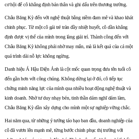
cơ hội để cô khẳng định bản thân và ghi dấu trên thương trường.
Châu Băng Kỳ đến với nghệ thuật bằng niềm đam mê và khao khát
chinh phục. Từ một cô gái trẻ tràn đầy nhiệt huyết, cô dần khẳng
định được vị thế của mình trong làng giải trí. Thành công đến với
Châu Băng Kỳ không phải nhờ may mắn, mà là kết quả của cả một
quá trình dài nỗ lực không ngừng.
Danh hiệu Á Hậu Điện Ảnh là cột mốc quan trọng đưa tên tuổi cô
đến gần hơn với công chúng. Không dừng lại ở đó, cô tiếp tục
chứng minh năng lực của mình qua nhiều hoạt động nghệ thuật và
kinh doanh. Nhờ tư duy nhạy bén, tinh thần dám nghĩ dám làm,
Châu Băng Kỳ dần xây dựng cho mình một sự nghiệp vững chắc.
Hai năm qua, từ những ý tưởng táo bạo ban đầu, doanh nghiệp của
cô đã vươn lên mạnh mẽ, từng bước chinh phục thị trường với