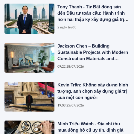
Tony Thanh - Từ Bất động sản
đến Đầu tư toàn cầu: Hành trình
hơn hai thập kỷ xây dựng giá trị
của một doanh nhân Việt tại Úc
2 ngày trước
Jackson Chen – Building
Sustainable Projects with Modern
Construction Materials and
Innovative Container Solutions
09:22 28/07/2026
Kevin Trần: Không xây dựng hình
tượng, anh chọn xây dựng giá trị
của một con người
19:03 25/07/2026
Minh Triệu Watch - Địa chỉ thu
mua đồng hồ cũ uy tín, định giá