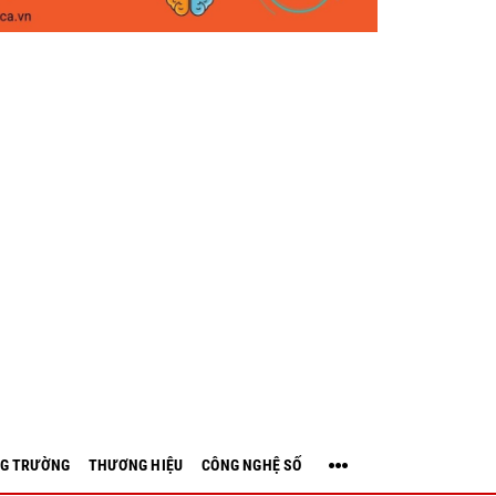
G TRƯỜNG
THƯƠNG HIỆU
CÔNG NGHỆ SỐ