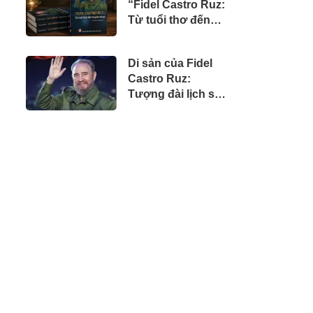
“Fidel Castro Ruz:
doanh nhân Việt
Từ tuổi thơ đến
tại Úc
huyền thoại”
Di sản của Fidel
Castro Ruz:
Tượng đài lịch sử,
tư tưởng nhân
văn và khát vọng
vĩnh hằng