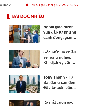
Thứ 6, ngày 7 tháng 8, 2026, 23:38:30
ần 2022
Nguồn nhân lực Việt
BÀI ĐỌC NHIỀU
Ngoại giao được
vun đắp từ những
cánh đồng, giảng
đường và bản sắc
văn hóa
Góc nhìn đa chiều
về nông nghiệp:
Khi dịch vụ công
cần vươn tới
những cánh đồng
Tony Thanh - Từ
Bất động sản đến
Đầu tư toàn cầu:
Hành trình hơn hai
thập kỷ xây dựng
Ra mắt cuốn sách
giá trị của một