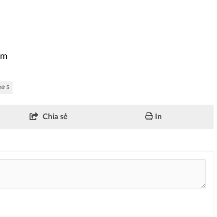
om
hứ 5
Chia sẻ
In