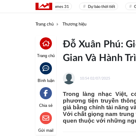
Sea Games 31
Dự báo thời tiết
Giá vàn
Trang chủ
Thương hiệu
Đỗ Xuân Phú: Gi
Gian Và Hành Tr
Trang chủ
10:54 02/07/2025
Bình luận
Trong làng nhạc Việt, 
phương tiện truyền thôn
Chia sẻ
giả bằng chính tài năng v
Với chất giọng nam trung 
quen thuộc với những ngư
Gửi mail