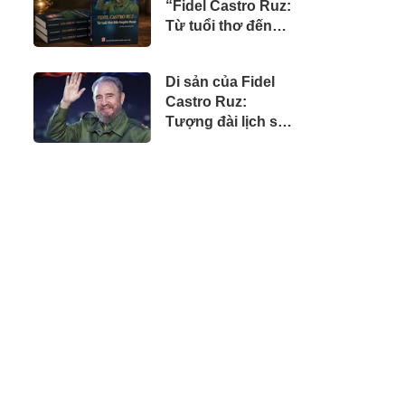
“Fidel Castro Ruz:
doanh nhân Việt
Từ tuổi thơ đến
tại Úc
huyền thoại”
Di sản của Fidel
Castro Ruz:
Tượng đài lịch sử,
tư tưởng nhân
văn và khát vọng
vĩnh hằng