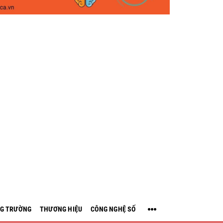
G TRƯỜNG
THƯƠNG HIỆU
CÔNG NGHỆ SỐ