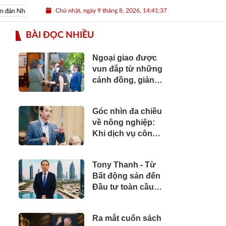
Chủ nhật, ngày 9 tháng 8, 2026, 14:41:39
Nhâm Dần 2022
Nguồn nhân lực Việt
BÀI ĐỌC NHIỀU
Ngoại giao được
vun đắp từ những
cánh đồng, giảng
đường và bản sắc
văn hóa
Góc nhìn đa chiều
về nông nghiệp:
Khi dịch vụ công
cần vươn tới
những cánh đồng
Tony Thanh - Từ
Bất động sản đến
Đầu tư toàn cầu:
Hành trình hơn hai
thập kỷ xây dựng
Ra mắt cuốn sách
giá trị của một