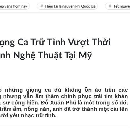
g hôm nay
Hiền tài là nguyên khí Quốc gia
Tết nguyên đán 
ọng Ca Trữ Tình Vượt Thời
ình Nghệ Thuật Tại Mỹ
có những giọng ca dù không ồn ào trên các
g nhưng vẫn âm thầm chinh phục trái tim khán
à sự cống hiến. Đỗ Xuân Phú là một trong số đó.
trầm ấm, nồng nàn, anh đã trở thành một cái tên
ời yêu nhạc trữ tình.