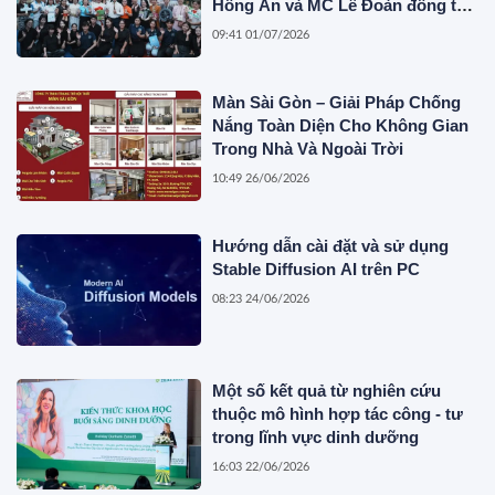
Hồng Ân và MC Lê Đoàn đồng tổ
chức
09:41 01/07/2026
Màn Sài Gòn – Giải Pháp Chống
Nắng Toàn Diện Cho Không Gian
Trong Nhà Và Ngoài Trời
10:49 26/06/2026
Hướng dẫn cài đặt và sử dụng
Stable Diffusion AI trên PC
08:23 24/06/2026
Một số kết quả từ nghiên cứu
thuộc mô hình hợp tác công - tư
trong lĩnh vực dinh dưỡng
16:03 22/06/2026