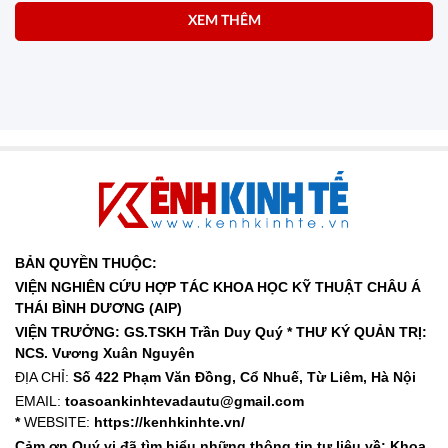
XEM THÊM
BẢN QUYỀN THUỘC:
VIỆN NGHIÊN CỨU HỢP TÁC KHOA HỌC KỸ THUẬT CHÂU Á
THÁI BÌNH DƯƠNG (AIP)
VIỆN TRƯỞNG: GS.TSKH Trần Duy Quý *
THƯ KÝ QUẢN TRỊ:
NCS. Vương Xuân Nguyên
ĐỊA CHỈ:
Số 422 Phạm Văn Đồng, Cổ Nhuế, Từ Liêm, Hà Nội
EMAIL:
toasoankinhtevadautu@gmail.com
*
WEBSITE:
https://kenhkinhte.vn/
Cảm ơn Quý vị đã tìm hiểu những thông tin tư liệu về: Khoa