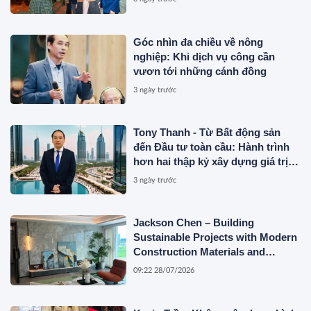
Góc nhìn đa chiều về nông
nghiệp: Khi dịch vụ công cần
vươn tới những cánh đồng
3 ngày trước
Tony Thanh - Từ Bất động sản
đến Đầu tư toàn cầu: Hành trình
hơn hai thập kỷ xây dựng giá trị
của một doanh nhân Việt tại Úc
3 ngày trước
Jackson Chen – Building
Sustainable Projects with Modern
Construction Materials and
Innovative Container Solutions
09:22 28/07/2026