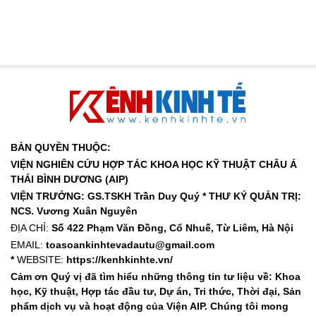
BẢN QUYỀN THUỘC:
VIỆN NGHIÊN CỨU HỢP TÁC KHOA HỌC KỸ THUẬT CHÂU Á
THÁI BÌNH DƯƠNG (AIP)
VIỆN TRƯỞNG: GS.TSKH Trần Duy Quý *
THƯ KÝ QUẢN TRỊ:
NCS. Vương Xuân Nguyên
ĐỊA CHỈ:
Số 422 Phạm Văn Đồng, Cổ Nhuế, Từ Liêm, Hà Nội
EMAIL:
toasoankinhtevadautu@gmail.com
*
WEBSITE:
https://kenhkinhte.vn/
Cảm ơn Quý vị đã tìm hiểu những thông tin tư liệu về: Khoa
học, Kỹ thuật, Hợp tác đầu tư, Dự án, Tri thức, Thời đại, Sản
phẩm dịch vụ và hoạt động của Viện AIP. Chúng tôi mong