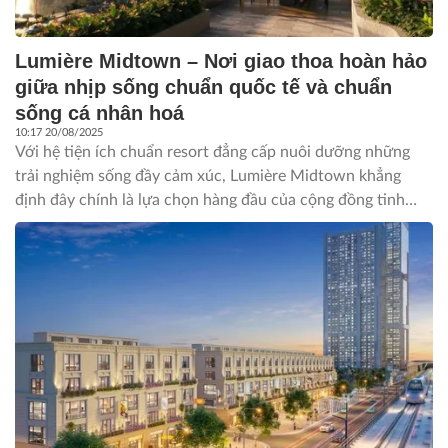
Lumière Midtown – Nơi giao thoa hoàn hảo
giữa nhịp sống chuẩn quốc tế và chuẩn
sống cá nhân hoá
10:17 20/08/2025
Với hệ tiện ích chuẩn resort đẳng cấp nuôi dưỡng những
trải nghiệm sống đầy cảm xúc, Lumière Midtown khẳng
định đây chính là lựa chọn hàng đầu của cộng đồng tinh
anh, nơi hiện thực hóa không gian sống sang trọng và trải
nghiệm sống xứng tầm giữa tâm điểm khu đô thị siêu kết
nối The Global City.