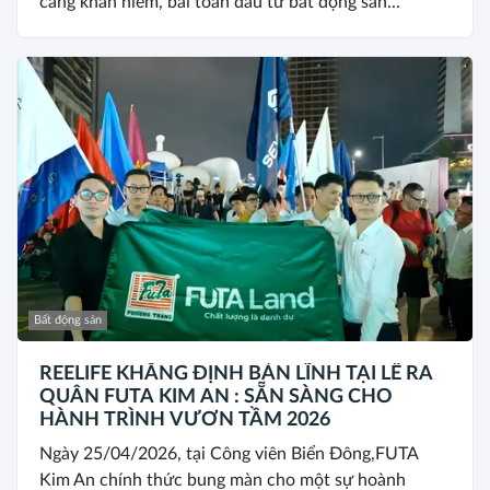
càng khan hiếm, bài toán đầu tư bất động sản...
Bất động sản
REELIFE KHẲNG ĐỊNH BẢN LĨNH TẠI LỄ RA
QUÂN FUTA KIM AN : SẴN SÀNG CHO
HÀNH TRÌNH VƯƠN TẦM 2026
Ngày 25/04/2026, tại Công viên Biển Đông,FUTA
Kim An chính thức bung màn cho một sự hoành