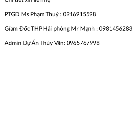
Chi tiết xin liên hệ
PTGĐ Ms Phạm Thuỷ : 0916915598
Gíam Đốc THP Hải phòng Mr Mạnh : 0981456283
Admin Dự Án Thùy Vân: 0965767998