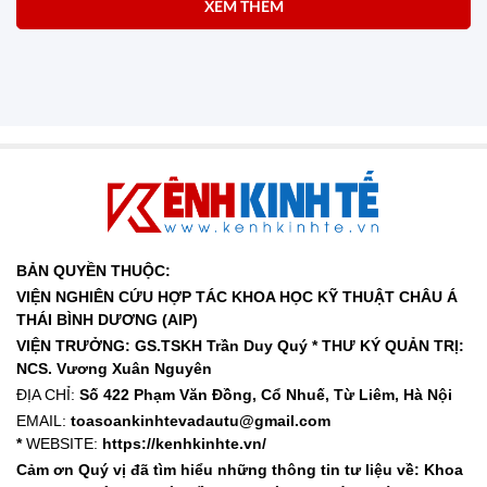
XEM THÊM
BẢN QUYỀN THUỘC:
VIỆN NGHIÊN CỨU HỢP TÁC KHOA HỌC KỸ THUẬT CHÂU Á
THÁI BÌNH DƯƠNG (AIP)
VIỆN TRƯỞNG: GS.TSKH Trần Duy Quý *
THƯ KÝ QUẢN TRỊ:
NCS. Vương Xuân Nguyên
ĐỊA CHỈ:
Số 422 Phạm Văn Đồng, Cổ Nhuế, Từ Liêm, Hà Nội
EMAIL:
toasoankinhtevadautu@gmail.com
*
WEBSITE:
https://kenhkinhte.vn/
Cảm ơn Quý vị đã tìm hiểu những thông tin tư liệu về: Khoa