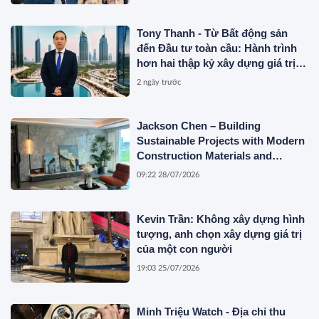
Tony Thanh - Từ Bất động sản
đến Đầu tư toàn cầu: Hành trình
hơn hai thập kỷ xây dựng giá trị
của một doanh nhân Việt tại Úc
2 ngày trước
Jackson Chen – Building
Sustainable Projects with Modern
Construction Materials and
Innovative Container Solutions
09:22 28/07/2026
Kevin Trần: Không xây dựng hình
tượng, anh chọn xây dựng giá trị
của một con người
19:03 25/07/2026
Minh Triệu Watch - Địa chỉ thu