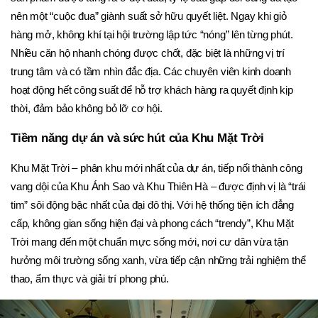
nên một “cuộc đua” giành suất sở hữu quyết liệt. Ngay khi giỏ 
hàng mở, không khí tại hội trường lập tức “nóng” lên từng phút. 
Nhiều căn hộ nhanh chóng được chốt, đặc biệt là những vị trí 
trung tâm và có tầm nhìn đắc địa. Các chuyên viên kinh doanh 
hoạt động hết công suất để hỗ trợ khách hàng ra quyết định kịp 
thời, đảm bảo không bỏ lỡ cơ hội.
Tiềm năng dự án và sức hút của Khu Mặt Trời
Khu Mặt Trời – phân khu mới nhất của dự án, tiếp nối thành công 
vang dội của Khu Ánh Sao và Khu Thiên Hà – được định vị là “trái 
tim” sôi động bậc nhất của đại đô thị. Với hệ thống tiện ích đẳng 
cấp, không gian sống hiện đại và phong cách “trendy”, Khu Mặt 
Trời mang đến một chuẩn mực sống mới, nơi cư dân vừa tận 
hưởng môi trường sống xanh, vừa tiếp cận những trải nghiệm thể 
thao, ẩm thực và giải trí phong phú.