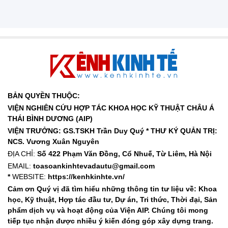
BẢN QUYỀN THUỘC:
VIỆN NGHIÊN CỨU HỢP TÁC KHOA HỌC KỸ THUẬT CHÂU Á
THÁI BÌNH DƯƠNG (AIP)
VIỆN TRƯỞNG: GS.TSKH Trần Duy Quý *
THƯ KÝ QUẢN TRỊ:
NCS. Vương Xuân Nguyên
ĐỊA CHỈ:
Số 422 Phạm Văn Đồng, Cổ Nhuế, Từ Liêm, Hà Nội
EMAIL:
toasoankinhtevadautu@gmail.com
*
WEBSITE:
https://kenhkinhte.vn/
Cảm ơn Quý vị đã tìm hiểu những thông tin tư liệu về: Khoa
học, Kỹ thuật, Hợp tác đầu tư, Dự án, Tri thức, Thời đại, Sản
phẩm dịch vụ và hoạt động của Viện AIP. Chúng tôi mong
tiếp tục nhận được nhiều ý kiến đóng góp xây dựng trang.