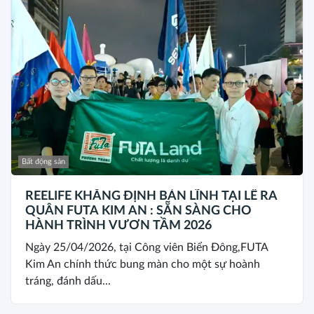
Bất động sản
REELIFE KHẲNG ĐỊNH BẢN LĨNH TẠI LỄ RA
QUÂN FUTA KIM AN : SẴN SÀNG CHO
HÀNH TRÌNH VƯƠN TẦM 2026
Ngày 25/04/2026, tại Công viên Biển Đông,FUTA
Kim An chính thức bung màn cho một sự hoành
tráng, đánh dấu...