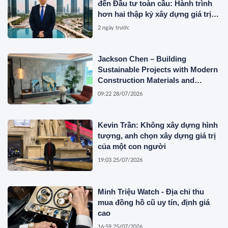
đến Đầu tư toàn cầu: Hành trình
hơn hai thập kỷ xây dựng giá trị
của một doanh nhân Việt tại Úc
2 ngày trước
Jackson Chen – Building
Sustainable Projects with Modern
Construction Materials and
Innovative Container Solutions
09:22 28/07/2026
Kevin Trần: Không xây dựng hình
tượng, anh chọn xây dựng giá trị
của một con người
19:03 25/07/2026
Minh Triệu Watch - Địa chỉ thu
mua đồng hồ cũ uy tín, định giá
cao
16:59 25/07/2026