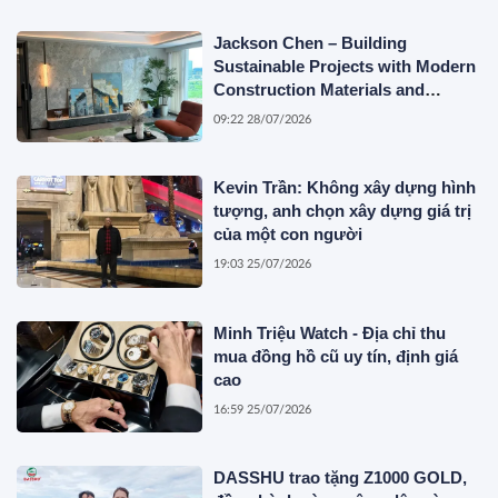
Jackson Chen – Building
Sustainable Projects with Modern
Construction Materials and
Innovative Container Solutions
09:22 28/07/2026
Kevin Trần: Không xây dựng hình
tượng, anh chọn xây dựng giá trị
của một con người
19:03 25/07/2026
Minh Triệu Watch - Địa chỉ thu
mua đồng hồ cũ uy tín, định giá
cao
16:59 25/07/2026
DASSHU trao tặng Z1000 GOLD,