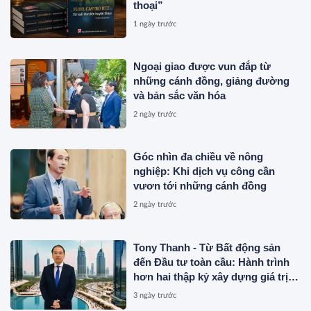
thoại”
1 ngày trước
Ngoại giao được vun đắp từ
những cánh đồng, giảng đường
và bản sắc văn hóa
2 ngày trước
Góc nhìn đa chiều về nông
nghiệp: Khi dịch vụ công cần
vươn tới những cánh đồng
2 ngày trước
Tony Thanh - Từ Bất động sản
đến Đầu tư toàn cầu: Hành trình
hơn hai thập kỷ xây dựng giá trị
của một doanh nhân Việt tại Úc
3 ngày trước