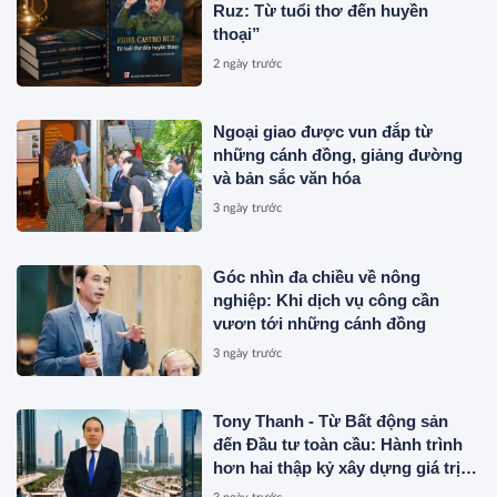
Ruz: Từ tuổi thơ đến huyền
thoại”
2 ngày trước
Ngoại giao được vun đắp từ
những cánh đồng, giảng đường
và bản sắc văn hóa
3 ngày trước
Góc nhìn đa chiều về nông
nghiệp: Khi dịch vụ công cần
vươn tới những cánh đồng
3 ngày trước
Tony Thanh - Từ Bất động sản
đến Đầu tư toàn cầu: Hành trình
hơn hai thập kỷ xây dựng giá trị
của một doanh nhân Việt tại Úc