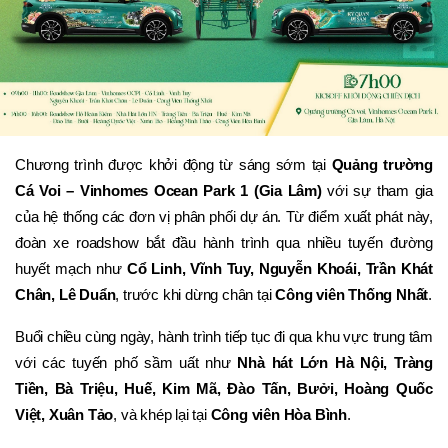
Chương trình được khởi động từ sáng sớm tại 
Quảng trường 
Cá Voi – Vinhomes Ocean Park 1 (Gia Lâm)
 với sự tham gia 
của hệ thống các đơn vị phân phối dự án. Từ điểm xuất phát này, 
đoàn xe roadshow bắt đầu hành trình qua nhiều tuyến đường 
huyết mạch như 
Cổ Linh, Vĩnh Tuy, Nguyễn Khoái, Trần Khát 
Chân, Lê Duẩn
, trước khi dừng chân tại 
Công viên Thống Nhất
.
Buổi chiều cùng ngày, hành trình tiếp tục đi qua khu vực trung tâm 
với các tuyến phố sầm uất như 
Nhà hát Lớn Hà Nội, Tràng 
Tiền, Bà Triệu, Huế, Kim Mã, Đào Tấn, Bưởi, Hoàng Quốc 
Việt, Xuân Tảo
, và khép lại tại 
Công viên Hòa Bình
.