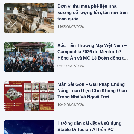
Đơn vị thu mua phế liệu nhà
xưởng số lượng lớn, tận nơi trên
toàn quốc
15:55 06/07/2026
Xúc Tiến Thương Mại Việt Nam –
Campuchia 2026 do Mentor Lê
Hồng Ân và MC Lê Đoàn đồng tổ
chức
09:41 01/07/2026
Màn Sài Gòn – Giải Pháp Chống
Nắng Toàn Diện Cho Không Gian
Trong Nhà Và Ngoài Trời
10:49 26/06/2026
Hướng dẫn cài đặt và sử dụng
Stable Diffusion AI trên PC