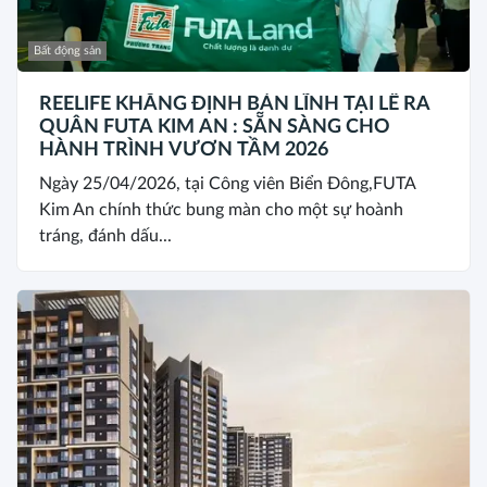
Bất động sản
REELIFE KHẲNG ĐỊNH BẢN LĨNH TẠI LỄ RA
QUÂN FUTA KIM AN : SẴN SÀNG CHO
HÀNH TRÌNH VƯƠN TẦM 2026
Ngày 25/04/2026, tại Công viên Biển Đông,FUTA
Kim An chính thức bung màn cho một sự hoành
tráng, đánh dấu...