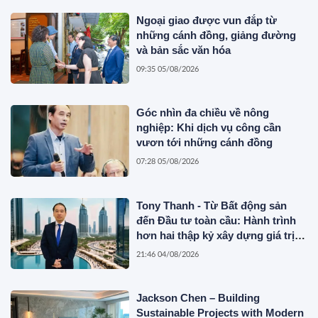
Ngoại giao được vun đắp từ
những cánh đồng, giảng đường
và bản sắc văn hóa
09:35 05/08/2026
Góc nhìn đa chiều về nông
nghiệp: Khi dịch vụ công cần
vươn tới những cánh đồng
07:28 05/08/2026
Tony Thanh - Từ Bất động sản
đến Đầu tư toàn cầu: Hành trình
hơn hai thập kỷ xây dựng giá trị
của một doanh nhân Việt tại Úc
21:46 04/08/2026
Jackson Chen – Building
Sustainable Projects with Modern