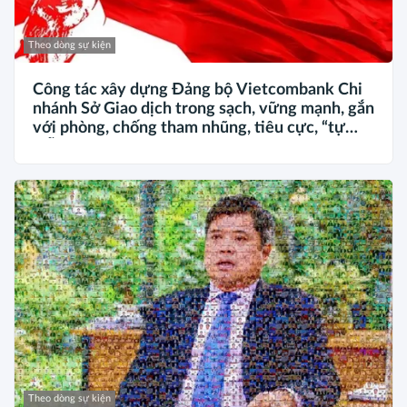
Theo dòng sự kiện
Công tác xây dựng Đảng bộ Vietcombank Chi
nhánh Sở Giao dịch trong sạch, vững mạnh, gắn
với phòng, chống tham nhũng, tiêu cực, “tự
diễn biến”, “tự chuyển hóa” trong kỷ nguyên
phát triển mới
Theo dòng sự kiện