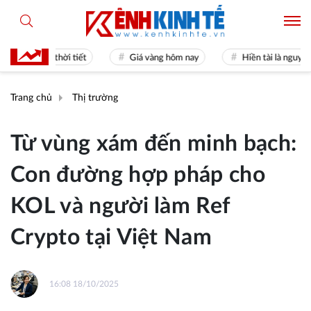
 báo thời tiết
Giá vàng hôm nay
Hiền tài là nguyên khí Qu
Trang chủ
Thị trường
Từ vùng xám đến minh bạch:
Con đường hợp pháp cho
KOL và người làm Ref
Crypto tại Việt Nam
16:08 18/10/2025