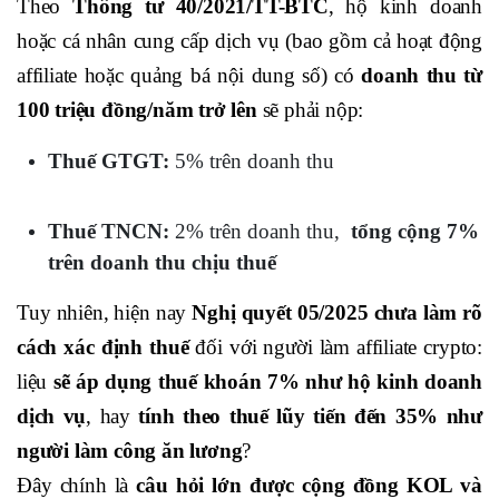
Theo
Thông tư 40/2021/TT-BTC
, hộ kinh doanh
hoặc cá nhân cung cấp dịch vụ (bao gồm cả hoạt động
affiliate hoặc quảng bá nội dung số) có
doanh thu từ
100 triệu đồng/năm trở lên
sẽ phải nộp:
Thuế GTGT:
5% trên doanh thu
Thuế TNCN:
2% trên doanh thu,
tổng cộng 7%
trên doanh thu chịu thuế
Tuy nhiên, hiện nay
Nghị quyết 05/2025 chưa làm rõ
cách xác định thuế
đối với người làm affiliate crypto:
liệu
sẽ áp dụng thuế khoán 7% như hộ kinh doanh
dịch vụ
, hay
tính theo thuế lũy tiến đến 35% như
người làm công ăn lương
?
Đây chính là
câu hỏi lớn được cộng đồng KOL và