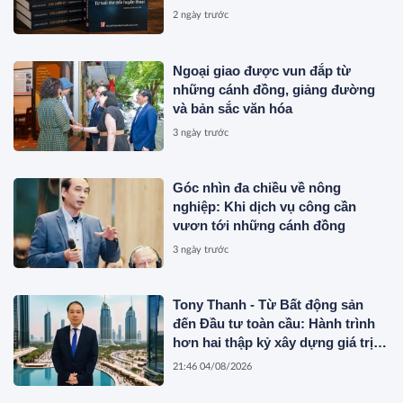
2 ngày trước
Ngoại giao được vun đắp từ
những cánh đồng, giảng đường
và bản sắc văn hóa
3 ngày trước
Góc nhìn đa chiều về nông
nghiệp: Khi dịch vụ công cần
vươn tới những cánh đồng
3 ngày trước
Tony Thanh - Từ Bất động sản
đến Đầu tư toàn cầu: Hành trình
hơn hai thập kỷ xây dựng giá trị
của một doanh nhân Việt tại Úc
21:46 04/08/2026