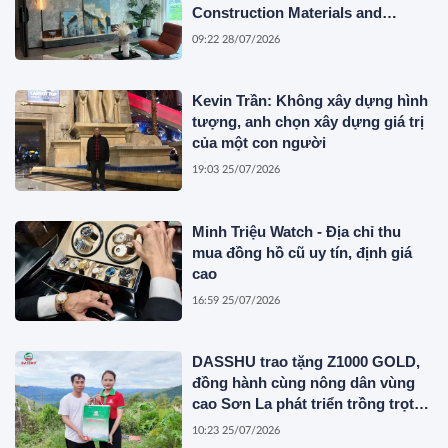
Construction Materials and
Innovative Container Solutions
09:22 28/07/2026
Kevin Trần: Không xây dựng hình
tượng, anh chọn xây dựng giá trị
của một con người
19:03 25/07/2026
Minh Triệu Watch - Địa chỉ thu
mua đồng hồ cũ uy tín, định giá
cao
16:59 25/07/2026
DASSHU trao tặng Z1000 GOLD,
đồng hành cùng nông dân vùng
cao Sơn La phát triển trồng trọt
bền vững
10:23 25/07/2026