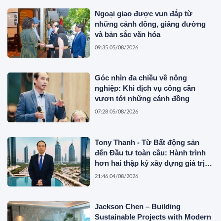
Ngoại giao được vun đắp từ
những cánh đồng, giảng đường
và bản sắc văn hóa
09:35 05/08/2026
Góc nhìn đa chiều về nông
nghiệp: Khi dịch vụ công cần
vươn tới những cánh đồng
07:28 05/08/2026
Tony Thanh - Từ Bất động sản
đến Đầu tư toàn cầu: Hành trình
hơn hai thập kỷ xây dựng giá trị
của một doanh nhân Việt tại Úc
21:46 04/08/2026
Jackson Chen – Building
Sustainable Projects with Modern