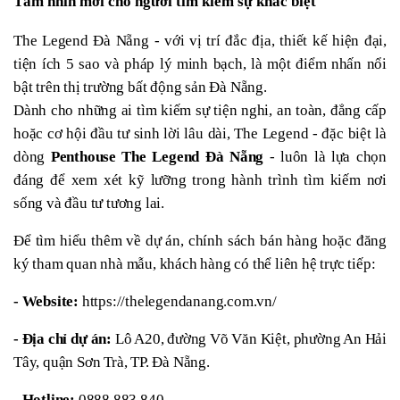
Tầm nhìn mới cho người tìm kiếm sự khác biệt
The Legend Đà Nẵng - với vị trí đắc địa, thiết kế hiện đại, 
tiện ích 5 sao và pháp lý minh bạch, là một điểm nhấn nổi 
bật trên thị trường bất động sản Đà Nẵng.
Dành cho những ai tìm kiếm sự tiện nghi, an toàn, đẳng cấp 
hoặc cơ hội đầu tư sinh lời lâu dài, The Legend - đặc biệt là 
dòng 
Penthouse The Legend Đà Nẵng
 - luôn là lựa chọn 
đáng để xem xét kỹ lưỡng trong hành trình tìm kiếm nơi 
sống và đầu tư tương lai.
Để tìm hiểu thêm về dự án, chính sách bán hàng hoặc đăng 
ký tham quan nhà mẫu, khách hàng có thể liên hệ trực tiếp:
- Website:
 https://thelegendanang.com.vn/
- Địa chỉ dự án:
 Lô A20, đường Võ Văn Kiệt, phường An Hải 
Tây, quận Sơn Trà, TP. Đà Nẵng.
- Hotline:
 0888 883 840