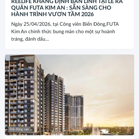
REELIFE KHẲNG ĐỊNH BẢN LĨNH TẠI LỄ RA
QUÂN FUTA KIM AN : SẴN SÀNG CHO
HÀNH TRÌNH VƯƠN TẦM 2026
Ngày 25/04/2026, tại Công viên Biển Đông,FUTA
Kim An chính thức bung màn cho một sự hoành
tráng, đánh dấu...
Bất động sản