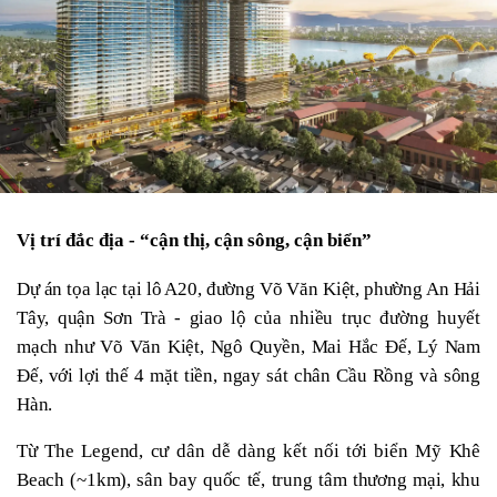
Vị trí đắc địa - “cận thị, cận sông, cận biển”
Dự án tọa lạc tại lô A20, đường Võ Văn Kiệt, phường An Hải 
Tây, quận Sơn Trà - giao lộ của nhiều trục đường huyết 
mạch như Võ Văn Kiệt, Ngô Quyền, Mai Hắc Đế, Lý Nam 
Đế, với lợi thế 4 mặt tiền, ngay sát chân Cầu Rồng và sông 
Hàn.
Từ The Legend, cư dân dễ dàng kết nối tới biển Mỹ Khê 
Beach (~1km), sân bay quốc tế, trung tâm thương mại, khu 