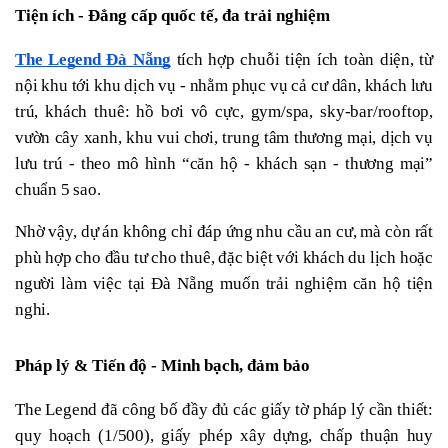
Tiện ích - Đẳng cấp quốc tế, đa trải nghiệm
The Legend Đà Nẵng
 tích hợp chuỗi tiện ích toàn diện, từ 
nội khu tới khu dịch vụ - nhằm phục vụ cả cư dân, khách lưu 
trú, khách thuê: hồ bơi vô cực, gym/spa, sky-bar/rooftop, 
vườn cây xanh, khu vui chơi, trung tâm thương mại, dịch vụ 
lưu trú - theo mô hình “căn hộ - khách sạn - thương mại” 
chuẩn 5 sao.
Nhờ vậy, dự án không chỉ đáp ứng nhu cầu an cư, mà còn rất 
phù hợp cho đầu tư cho thuê, đặc biệt với khách du lịch hoặc 
người làm việc tại Đà Nẵng muốn trải nghiệm căn hộ tiện 
nghi.
Pháp lý & Tiến độ - Minh bạch, đảm bảo
The Legend đã công bố đầy đủ các giấy tờ pháp lý cần thiết: 
quy hoạch (1/500), giấy phép xây dựng, chấp thuận huy 