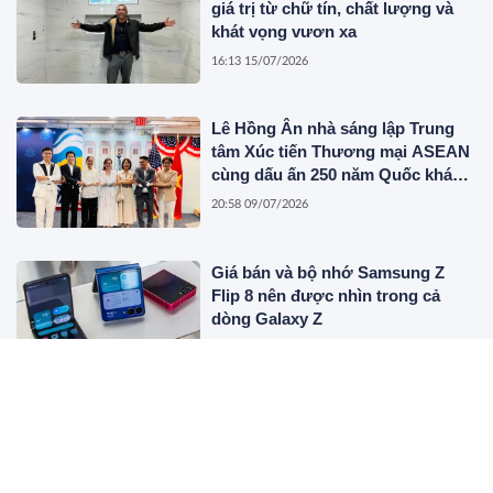
giá trị từ chữ tín, chất lượng và
khát vọng vươn xa
16:13 15/07/2026
Lê Hồng Ân nhà sáng lập Trung
tâm Xúc tiến Thương mại ASEAN
cùng dấu ấn 250 năm Quốc khánh
Hoa Kỳ
20:58 09/07/2026
Giá bán và bộ nhớ Samsung Z
Flip 8 nên được nhìn trong cả
dòng Galaxy Z
18:13 08/07/2026
Đơn vị thu mua phế liệu nhà
xưởng số lượng lớn, tận nơi trên
toàn quốc
15:55 06/07/2026