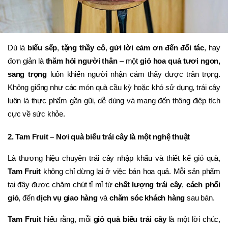
Dù là 
biếu sếp
, 
tặng thầy cô
, 
gửi lời cảm ơn đến đối tác
, hay 
đơn giản là 
thăm hỏi người thân
 – một 
giỏ hoa quả tươi ngon, 
sang trọng
 luôn khiến người nhận cảm thấy được trân trọng. 
Không giống như các món quà cầu kỳ hoặc khó sử dụng, trái cây 
luôn là thực phẩm gần gũi, dễ dùng và mang đến thông điệp tích 
cực về sức khỏe.
2. Tam Fruit – Nơi quà biếu trái cây là một nghệ thuật
Là thương hiệu chuyên trái cây nhập khẩu và thiết kế giỏ quà, 
Tam Fruit
 không chỉ dừng lại ở việc bán hoa quả. Mỗi sản phẩm 
tại đây được chăm chút tỉ mỉ từ 
chất lượng trái cây
, 
cách phối 
giỏ
, đến 
dịch vụ giao hàng
 và 
chăm sóc khách hàng
 sau bán.
Tam Fruit
 hiểu rằng, mỗi 
giỏ quà biếu trái cây
 là một lời chúc, 