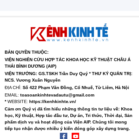
BẢN QUYỀN THUỘC:
VIỆN NGHIÊN CỨU HỢP TÁC KHOA HỌC KỸ THUẬT CHÂU Á
THÁI BÌNH DƯƠNG (AIP)
VIỆN TRƯỞNG: GS.TSKH Trần Duy Quý *
THƯ KÝ QUẢN TRỊ:
NCS. Vương Xuân Nguyên
ĐỊA CHỈ:
Số 422 Phạm Văn Đồng, Cổ Nhuế, Từ Liêm, Hà Nội
EMAIL:
toasoankinhtevadautu@gmail.com
*
WEBSITE:
https://kenhkinhte.vn/
Cảm ơn Quý vị đã tìm hiểu những thông tin tư liệu về: Khoa
học, Kỹ thuật, Hợp tác đầu tư, Dự án, Tri thức, Thời đại, Sản
phẩm dịch vụ và hoạt động của Viện AIP. Chúng tôi mong
tiếp tục nhận được nhiều ý kiến đóng góp xây dựng trang.