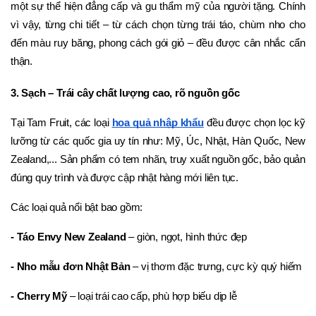
một sự thể hiện đẳng cấp và gu thẩm mỹ của người tặng. Chính 
vì vậy, từng chi tiết – từ cách chọn từng trái táo, chùm nho cho 
đến màu ruy băng, phong cách gói giỏ – đều được cân nhắc cẩn 
thận.
3. Sạch – Trái cây chất lượng cao, rõ nguồn gốc
Tại Tam Fruit, các loại 
hoa quả nhập khẩu
 đều được chọn lọc kỹ 
lưỡng từ các quốc gia uy tín như: Mỹ, Úc, Nhật, Hàn Quốc, New 
Zealand,... Sản phẩm có tem nhãn, truy xuất nguồn gốc, bảo quản 
đúng quy trình và được cập nhật hàng mới liên tục.
Các loại quả nổi bật bao gồm:
- Táo Envy New Zealand
 – giòn, ngọt, hình thức đẹp
- Nho mẫu đơn Nhật Bản
 – vị thơm đặc trưng, cực kỳ quý hiếm
- Cherry Mỹ
 – loại trái cao cấp, phù hợp biếu dịp lễ