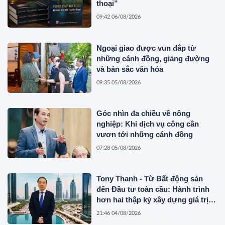
thoại”
09:42 06/08/2026
Ngoại giao được vun đắp từ
những cánh đồng, giảng đường
và bản sắc văn hóa
09:35 05/08/2026
Góc nhìn đa chiều về nông
nghiệp: Khi dịch vụ công cần
vươn tới những cánh đồng
07:28 05/08/2026
Tony Thanh - Từ Bất động sản
đến Đầu tư toàn cầu: Hành trình
hơn hai thập kỷ xây dựng giá trị
của một doanh nhân Việt tại Úc
21:46 04/08/2026