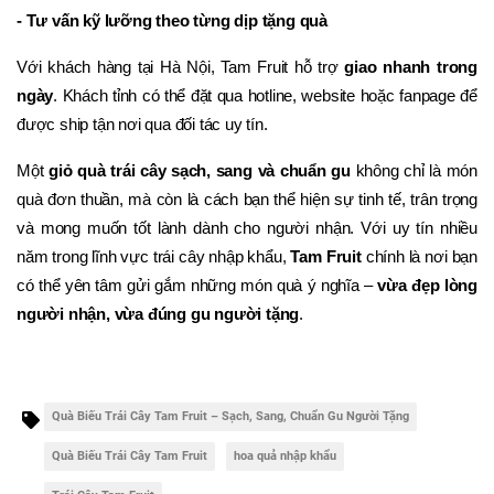
- Tư vấn kỹ lưỡng theo từng dịp tặng quà
Với khách hàng tại Hà Nội, Tam Fruit hỗ trợ 
giao nhanh trong 
ngày
. Khách tỉnh có thể đặt qua hotline, website hoặc fanpage để 
được ship tận nơi qua đối tác uy tín.
Một 
giỏ quà trái cây sạch, sang và chuẩn gu
 không chỉ là món 
quà đơn thuần, mà còn là cách bạn thể hiện sự tinh tế, trân trọng 
và mong muốn tốt lành dành cho người nhận. Với uy tín nhiều 
năm trong lĩnh vực trái cây nhập khẩu, 
Tam Fruit
 chính là nơi bạn 
có thể yên tâm gửi gắm những món quà ý nghĩa – 
vừa đẹp lòng 
người nhận, vừa đúng gu người tặng
.
Quà Biếu Trái Cây Tam Fruit – Sạch, Sang, Chuẩn Gu Người Tặng
Quà Biếu Trái Cây Tam Fruit
hoa quả nhập khẩu