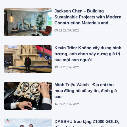
Jackson Chen – Building
Sustainable Projects with Modern
Construction Materials and
Innovative Container Solutions
09:22 28/07/2026
Kevin Trần: Không xây dựng hình
tượng, anh chọn xây dựng giá trị
của một con người
19:03 25/07/2026
Minh Triệu Watch - Địa chỉ thu
mua đồng hồ cũ uy tín, định giá
cao
16:59 25/07/2026
DASSHU trao tặng Z1000 GOLD,