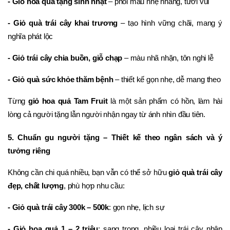
- Giỏ hoa quả tặng sinh nhật
 – phối màu nhẹ nhàng, tươi vui
- Giỏ quà trái cây khai trương
 – tạo hình vững chãi, mang ý 
nghĩa phát lộc
- Giỏ trái cây chia buồn, giỗ chạp
 – màu nhã nhặn, tôn nghi lễ
- Giỏ quà sức khỏe thăm bệnh
 – thiết kế gọn nhẹ, dễ mang theo
Từng 
giỏ hoa quả Tam Fruit
 là một sản phẩm có hồn, làm hài 
lòng cả người tặng lẫn người nhận ngay từ ánh nhìn đầu tiên.
5. Chuẩn gu người tặng – Thiết kế theo ngân sách và ý 
tưởng riêng
Không cần chi quá nhiều, bạn vẫn có thể sở hữu 
giỏ quà trái cây 
đẹp, chất lượng
, phù hợp nhu cầu:
- Giỏ quà trái cây 300k – 500k
: gọn nhẹ, lịch sự
- Giỏ hoa quả 1 – 2 triệu
: sang trọng, nhiều loại trái cây nhập 