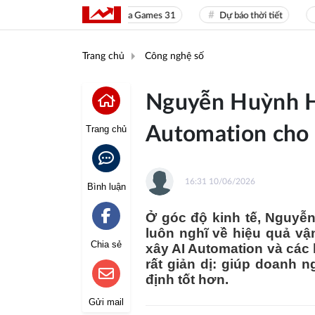
Sea Games 31
Dự báo thời tiết
Giá
Trang chủ
Công nghệ số
Nguyễn Huỳnh Ho
Automation cho
Trang chủ
16:31 10/06/2026
Bình luận
Ở góc độ kinh tế, Nguyễ
luôn nghĩ về hiệu quả vận
Chia sẻ
xây AI Automation và các 
rất giản dị: giúp doanh 
định tốt hơn.
Gửi mail