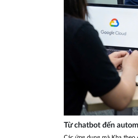
Từ chatbot đến autom
Các ứng dụng mà Kha theo đ