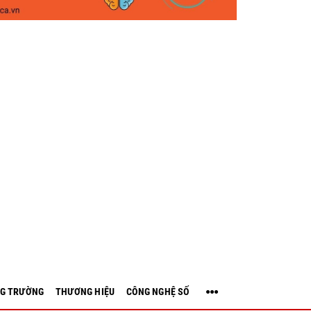
G TRƯỜNG
THƯƠNG HIỆU
CÔNG NGHỆ SỐ