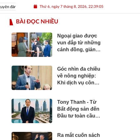
Thứ 6, ngày 7 tháng 8, 2026, 22:39:06
đán Nhâm Dần 2022
Nguồn nhân lực Việt
BÀI ĐỌC NHIỀU
Ngoại giao được
vun đắp từ những
cánh đồng, giảng
đường và bản sắc
văn hóa
Góc nhìn đa chiều
về nông nghiệp:
Khi dịch vụ công
cần vươn tới
những cánh đồng
Tony Thanh - Từ
Bất động sản đến
Đầu tư toàn cầu:
Hành trình hơn hai
thập kỷ xây dựng
Ra mắt cuốn sách
giá trị của một