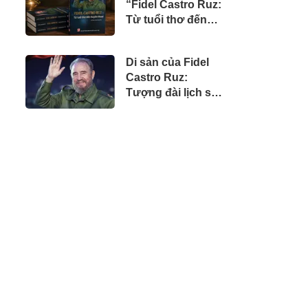
“Fidel Castro Ruz:
doanh nhân Việt
Từ tuổi thơ đến
tại Úc
huyền thoại”
Di sản của Fidel
Castro Ruz:
Tượng đài lịch sử,
tư tưởng nhân
văn và khát vọng
vĩnh hằng