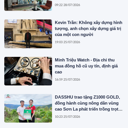
Innovative Container Solutions
09:22 28/07/2026
Kevin Trần: Không xây dựng hình
tượng, anh chọn xây dựng giá trị
của một con người
19:03 25/07/2026
Minh Triệu Watch - Địa chỉ thu
mua đồng hồ cũ uy tín, định giá
cao
16:59 25/07/2026
DASSHU trao tặng Z1000 GOLD,
đồng hành cùng nông dân vùng
cao Sơn La phát triển trồng trọt
bền vững
10:23 25/07/2026