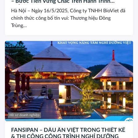
– Bước Tiến Vững Chắc Trên Hành Trình
Khẳng Định Giá Trị Thương Hiệu Việt
Hà Nội – Ngày 16/5/2025, Công ty TNHH BioViet đã
chính thức công bố tin vui: Thương hiệu Đông
Trùng...
Hồ sơ doanh nghiệp
FANSIPAN – DẤU ẤN VIỆT TRONG THIẾT KẾ
& THI CÔNG CÔNG TRÌNH NGHỈ DƯỠNG