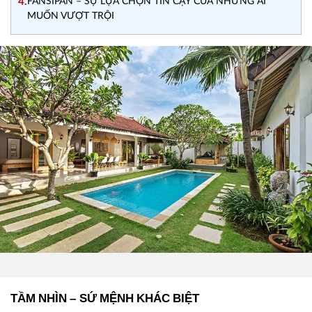
4.
FANSIPAN – SỰ LỰA CHỌN TIN CẬY CỦA NHỮNG AI
MUỐN VƯỢT TRỘI
TẦM NHÌN – SỨ MỆNH KHÁC BIỆT