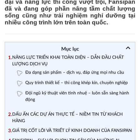
đại và năng lực thi công vượt trội, Fansipan
đã và đang góp phần nâng tầm chất lượng
sống cũng như trải nghiệm nghỉ dưỡng tại
nhiều công trình lớn trên toàn quốc.
Mục lục
1.
NĂNG LỰC TRIỂN KHAI TOÀN DIỆN – DẪN ĐẦU CHẤT
LƯỢNG DỊCH VỤ
Đa dạng sản phẩm – dịch vụ, đáp ứng mọi nhu cầu
Quy trình thiết kế – thi công khép kín, chuyên nghiệp
Đội ngũ kỹ thuật viên tinh nhuệ – luôn sẵn sàng hành
động
2.
DẤU ẤN CÁC DỰ ÁN THỰC TẾ – NIỀM TIN TỪ KHÁCH
HÀNG
3.
GIÁ TRỊ CỐT LÕI VÀ TRIẾT LÝ KINH DOANH CỦA FANSIPAN