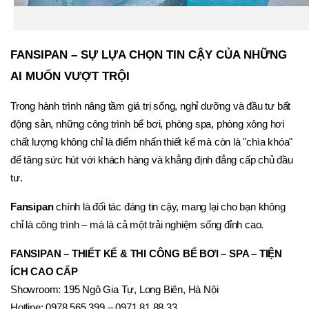
FANSIPAN – SỰ LỰA CHỌN TIN CẬY CỦA NHỮNG 
AI MUỐN VƯỢT TRỘI
Trong hành trình nâng tầm giá trị sống, nghỉ dưỡng và đầu tư bất 
động sản, những công trình bể bơi, phòng spa, phòng xông hơi 
chất lượng không chỉ là điểm nhấn thiết kế mà còn là "chìa khóa" 
để tăng sức hút với khách hàng và khẳng định đẳng cấp chủ đầu 
tư.
Fansipan
 chính là đối tác đáng tin cậy, mang lại cho bạn không 
chỉ là công trình – mà là cả một trải nghiệm sống đỉnh cao.
FANSIPAN – THIẾT KẾ & THI CÔNG BỂ BƠI – SPA – TIỆN 
ÍCH CAO CẤP
Showroom: 195 Ngô Gia Tự, Long Biên, Hà Nội
Hotline: 0978 565 399 – 0971 81 88 33