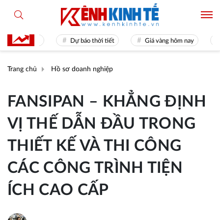
ames 31
Dự báo thời tiết
Giá vàng hôm nay
Hiền 
Trang chủ
Hồ sơ doanh nghiệp
FANSIPAN – KHẲNG ĐỊNH
VỊ THẾ DẪN ĐẦU TRONG
THIẾT KẾ VÀ THI CÔNG
CÁC CÔNG TRÌNH TIỆN
ÍCH CAO CẤP