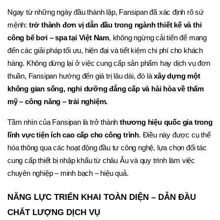
Ngay từ những ngày đầu thành lập, Fansipan đã xác định rõ sứ 
mệnh: 
trở thành đơn vị dẫn đầu trong ngành thiết kế và thi 
công bể bơi – spa tại Việt Nam
, không ngừng cải tiến để mang 
đến các giải pháp tối ưu, hiện đại và tiết kiệm chi phí cho khách 
hàng. Không dừng lại ở việc cung cấp sản phẩm hay dịch vụ đơn 
thuần, Fansipan hướng đến giá trị lâu dài, đó là 
xây dựng một 
không gian sống, nghỉ dưỡng đẳng cấp và hài hòa về thẩm 
mỹ – công năng – trải nghiệm.
Tầm nhìn của Fansipan là trở thành 
thương hiệu quốc gia trong 
lĩnh vực tiện ích cao cấp cho công trình
. Điều này được cụ thể 
hóa thông qua các hoạt động đầu tư công nghệ, lựa chọn đối tác 
cung cấp thiết bị nhập khẩu từ châu Âu và quy trình làm việc 
chuyên nghiệp – minh bạch – hiệu quả.
NĂNG LỰC TRIỂN KHAI TOÀN DIỆN – DẪN ĐẦU 
CHẤT LƯỢNG DỊCH VỤ