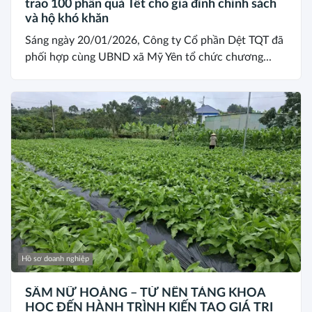
trao 100 phần quà Tết cho gia đình chính sách
và hộ khó khăn
Sáng ngày 20/01/2026, Công ty Cổ phần Dệt TQT đã
phối hợp cùng UBND xã Mỹ Yên tổ chức chương...
Hồ sơ doanh nghiệp
SÂM NỮ HOÀNG – TỪ NỀN TẢNG KHOA
HỌC ĐẾN HÀNH TRÌNH KIẾN TẠO GIÁ TRỊ