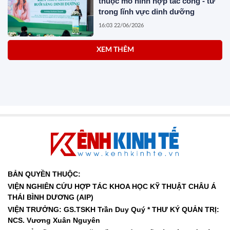
thuộc mô hình hợp tác công - tư
trong lĩnh vực dinh dưỡng
16:03 22/06/2026
XEM THÊM
BẢN QUYỀN THUỘC:
VIỆN NGHIÊN CỨU HỢP TÁC KHOA HỌC KỸ THUẬT CHÂU Á
THÁI BÌNH DƯƠNG (AIP)
VIỆN TRƯỞNG: GS.TSKH Trần Duy Quý *
THƯ KÝ QUẢN TRỊ:
NCS. Vương Xuân Nguyên