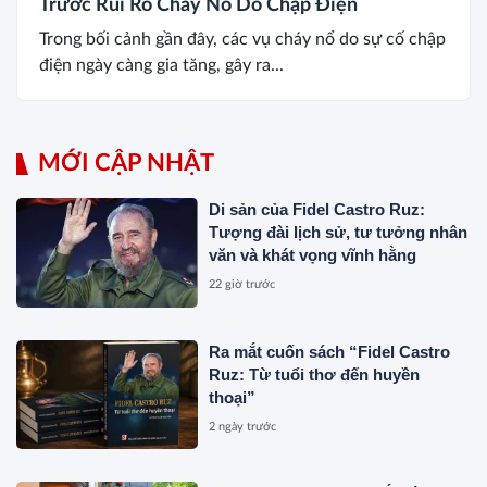
Trước Rủi Ro Cháy Nổ Do Chập Điện
Trong bối cảnh gần đây, các vụ cháy nổ do sự cố chập
điện ngày càng gia tăng, gây ra...
MỚI CẬP NHẬT
Di sản của Fidel Castro Ruz:
Tượng đài lịch sử, tư tưởng nhân
văn và khát vọng vĩnh hằng
22 giờ trước
Ra mắt cuốn sách “Fidel Castro
Ruz: Từ tuổi thơ đến huyền
thoại”
2 ngày trước