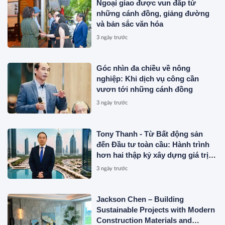
Ngoại giao được vun đắp từ
những cánh đồng, giảng đường
và bản sắc văn hóa
3 ngày trước
Góc nhìn đa chiều về nông
nghiệp: Khi dịch vụ công cần
vươn tới những cánh đồng
3 ngày trước
Tony Thanh - Từ Bất động sản
đến Đầu tư toàn cầu: Hành trình
hơn hai thập kỷ xây dựng giá trị
của một doanh nhân Việt tại Úc
3 ngày trước
Jackson Chen – Building
Sustainable Projects with Modern
Construction Materials and