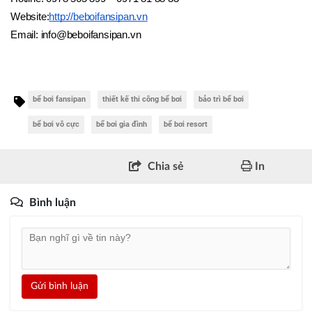
Website:
http://beboifansipan.vn
Email: info@beboifansipan.vn
bể bơi fansipan
thiết kế thi công bể bơi
bảo trì bể bơi
bể bơi vô cực
bể bơi gia đình
bể bơi resort
Chia sẻ
In
Bình luận
Gửi bình luận