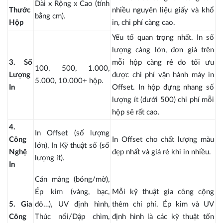
Dài x Rộng x Cao (tính
Thước
nhiều nguyên liệu giấy và khổ
bằng cm).
Hộp
in, chi phí càng cao.
Yếu tố quan trọng nhất. In số
lượng càng lớn, đơn giá trên
3. Số
mỗi hộp càng rẻ do tối ưu
100, 500, 1.000,
Lượng
được chi phí vận hành máy in
5.000, 10.000+ hộp.
In
Offset. In hộp đựng nhang số
lượng ít (dưới 500) chi phí mỗi
hộp sẽ rất cao.
4.
In Offset (số lượng
Công
In Offset cho chất lượng màu
lớn), In Kỹ thuật số (số
Nghệ
đẹp nhất và giá rẻ khi in nhiều.
lượng ít).
In
Cán màng (bóng/mờ),
Ép kim (vàng, bạc,
Mỗi kỹ thuật gia công cộng
5. Gia
đỏ…), UV định hình,
thêm chi phí. Ép kim và UV
Công
Thúc nổi/Dập chìm,
định hình là các kỹ thuật tốn