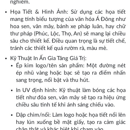
nghiêm.
Họa Tiết & Hình Ảnh: Sử dụng các họa tiết
mang tính biểu tượng của văn hóa Á Đông như
hoa sen, vân mây, bánh xe pháp luân, hay chữ
thư pháp (Phúc, Lộc, Thọ, An) sẽ mang lại chiều
sâu cho thiết kế. Điều quan trọng là sự tiết chế,
tránh các thiết kế quá rườm rà, màu mè.
Kỹ Thuật In Ấn Gia Tăng Giá Trị:
Ép kim logo/tên sản phẩm: Một đường nét
ép nhũ vàng hoặc bạc sẽ tạo ra điểm nhấn
sang trọng, nổi bật và thu hút.
In UV định hình: Kỹ thuật làm bóng các họa
tiết như đóa sen, vân mây sẽ tạo ra hiệu ứng
chiều sâu tinh tế khi ánh sáng chiếu vào.
Dập chìm/nổi: Làm logo hoặc họa tiết nổi lên
hay lún xuống bề mặt giấy, tạo ra cảm giác
chân thật và khác biệt khi chạm vào.