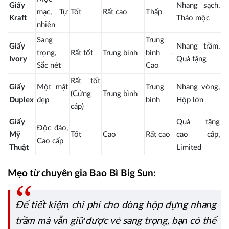
Giấy
Nhang sạch,
mạc, Tự
Tốt
Rất cao
Thấp
Kraft
Thảo mộc
nhiên
Sang
Trung
Giấy
Nhang trầm,
trọng,
Rất tốt
Trung bình
bình –
Ivory
Quà tặng
Sắc nét
Cao
Rất tốt
Giấy
Một mặt
Trung
Nhang vòng,
(Cứng
Trung bình
Duplex
đẹp
bình
Hộp lớn
cáp)
Giấy
Quà tặng
Độc đáo,
Mỹ
Tốt
Cao
Rất cao
cao cấp,
Cao cấp
Thuật
Limited
Mẹo từ chuyên gia Bao Bì Big Sun:
Để tiết kiệm chi phí cho dòng hộp đựng nhang
trầm mà vẫn giữ được vẻ sang trọng, bạn có thể