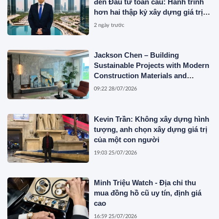
đến Đầu tư toàn cầu: Hành trình
hơn hai thập kỷ xây dựng giá trị
của một doanh nhân Việt tại Úc
2 ngày trước
Jackson Chen – Building
Sustainable Projects with Modern
Construction Materials and
Innovative Container Solutions
09:22 28/07/2026
Kevin Trần: Không xây dựng hình
tượng, anh chọn xây dựng giá trị
của một con người
19:03 25/07/2026
Minh Triệu Watch - Địa chỉ thu
mua đồng hồ cũ uy tín, định giá
cao
16:59 25/07/2026