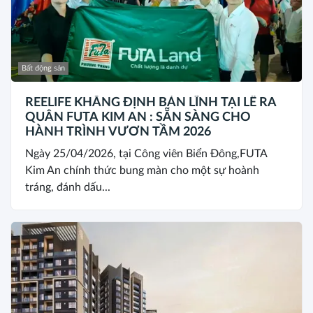
Bất động sản
REELIFE KHẲNG ĐỊNH BẢN LĨNH TẠI LỄ RA
QUÂN FUTA KIM AN : SẴN SÀNG CHO
HÀNH TRÌNH VƯƠN TẦM 2026
Ngày 25/04/2026, tại Công viên Biển Đông,FUTA
Kim An chính thức bung màn cho một sự hoành
tráng, đánh dấu...