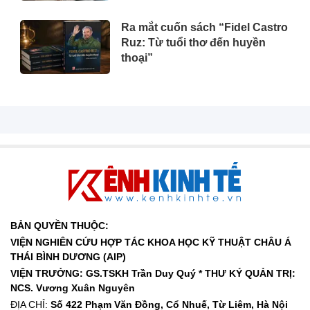
Solutions
Ra mắt cuốn sách “Fidel Castro
Ruz: Từ tuổi thơ đến huyền
thoại”
BẢN QUYỀN THUỘC:
VIỆN NGHIÊN CỨU HỢP TÁC KHOA HỌC KỸ THUẬT CHÂU Á
THÁI BÌNH DƯƠNG (AIP)
VIỆN TRƯỞNG: GS.TSKH Trần Duy Quý *
THƯ KÝ QUẢN TRỊ:
NCS. Vương Xuân Nguyên
ĐỊA CHỈ:
Số 422 Phạm Văn Đồng, Cổ Nhuế, Từ Liêm, Hà Nội