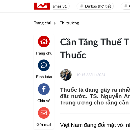
Sea Games 31
Dự báo thời tiết
Giá 
Trang chủ
Thị trường
Cần Tăng Thuế 
Thuốc
Trang chủ
10:15 22/11/2024
Bình luận
Thuốc lá đang gây ra nhiề
đất nước. TS. Nguyễn A
Chia sẻ
Trung ương cho rằng cần t
Việt Nam đang đối mặt với nh
Gửi mail