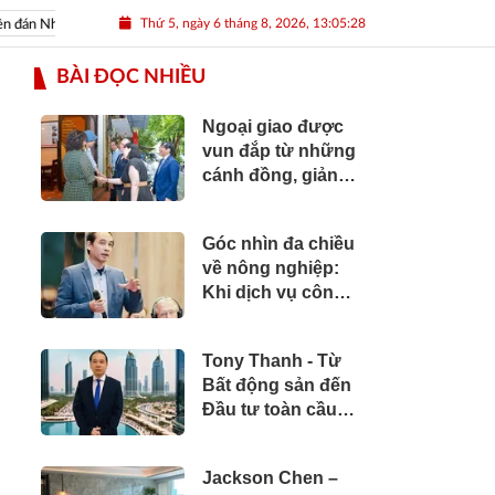
Thứ 5, ngày 6 tháng 8, 2026, 13:05:29
án Nhâm Dần 2022
Nguồn nhân lực Việt
BÀI ĐỌC NHIỀU
Ngoại giao được
vun đắp từ những
cánh đồng, giảng
đường và bản sắc
văn hóa
Góc nhìn đa chiều
về nông nghiệp:
Khi dịch vụ công
cần vươn tới
những cánh đồng
Tony Thanh - Từ
Bất động sản đến
Đầu tư toàn cầu:
Hành trình hơn hai
thập kỷ xây dựng
Jackson Chen –
giá trị của một