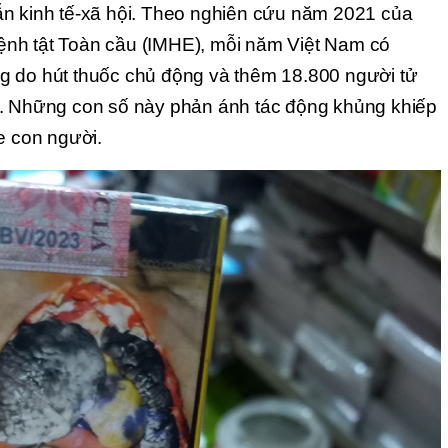
n kinh tế-xã hội. Theo nghiên cứu năm 2021 của 
nh tật Toàn cầu (IMHE), mỗi năm Việt Nam có 
 do hút thuốc chủ động và thêm 18.800 người tử 
. Những con số này phản ánh tác động khủng khiếp 
e con người.