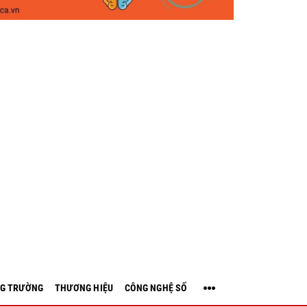
G TRƯỜNG
THƯƠNG HIỆU
CÔNG NGHỆ SỐ