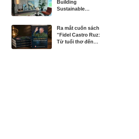
Building
doanh nhân Việt
Sustainable
tại Úc
Projects with
Modern
Ra mắt cuốn sách
Construction
“Fidel Castro Ruz:
Materials and
Từ tuổi thơ đến
Innovative
huyền thoại”
Container
Solutions