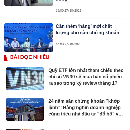
16:00 27/10/2023
Cần thêm ‘hàng’ mới chất
lượng cho sàn chứng khoán
16:00 27/10/2023
BÀI ĐỌC NHIỀU
Quỹ ETF lớn nhất tham chiếu theo
chỉ số VN30 sẽ mua bán cổ phiếu
ra sao trong kỳ review tháng 1?
24 năm sàn chứng khoán “khớp
lệnh”: Hàng nghìn doanh nghiệp
cùng triệu nhà đầu tư “đổ bộ” vào
thị trường, quy mô vốn hóa vượt
270 tỷ USD